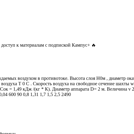
 доступ к материалам с подпиской Кампус+ 🔥
емых воздухом в противотоке. Высота слоя Н0м , диаметр окаты
воздуха T 0 C . Скорость воздуха на свободное сечение шахты wr
ь Cок = 1,49 кДж /(кг * К). Диаметр аппарата D= 2 м. Величина v
04 600 90 0,8 1,31 1,7 1,5 2,5 2490
формул: