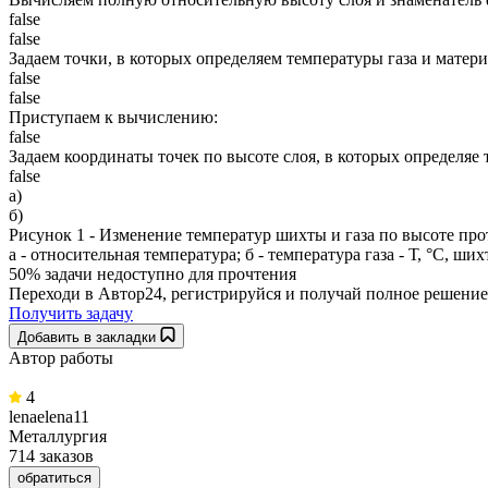
false
false
Задаем точки, в которых определяем температуры газа и материа
false
false
Приступаем к вычислению:
false
Задаем координаты точек по высоте слоя, в которых определяе
false
а)
б)
Рисунок 1 - Изменение температур шихты и газа по высоте про
а - относительная температура; б - температура газа - Т, °C, шихт
50% задачи
недоступно для прочтения
Переходи в Автор24, регистрируйся и получай полное решение
Получить задачу
Добавить в закладки
Автор работы
4
lenaelena11
Металлургия
714 заказов
обратиться