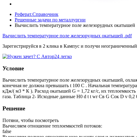
Реферат.Справочник
Решенные задачи по металлургии
Вычислить температурное поле железорудных окатышей
Вычислить температурное поле железорудных окатышей
.pdf
Зарегистрируйся в 2 клика в Кампус и получи неограниченный
Условие
Вычислить температурное поле железорудных окатышей, охлажда
конечная не должна превышать t 100 C . Начальная температура 
кДж/( м3 * К ). Расход окатышей G = 1,72 кг/с, их теплоемкост
газа. Таблица 2- Исходные данные H0 d t t wr Св G Cок D v 0,2 0,
Решение
Потяни, чтобы посмотреть
Вычисляем отношение теплоемкостей потоков:
false
Вычисляем полную относительную высоту слоя и знаменатель 