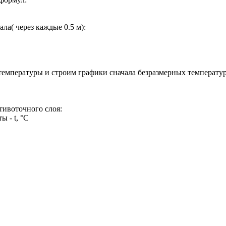
ла( через каждые 0.5 м):
 температуры и строим графики сначала безразмерных температур
тивоточного слоя:
ы - t, °C