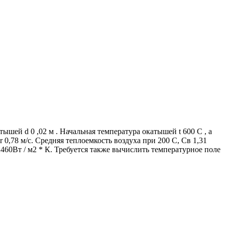
шей d 0 ,02 м . Начальная температура окатышей t 600 C , а
 0,78 м/с. Средняя теплоемкость воздуха при 200 С, Св 1,31
 2460Вт / м2 * К. Требуется также вычислить температурное поле