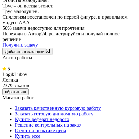
Эгоисты малодушны.
Трус – он всегда эгоист.
Трус малодушен.
Силлогизм восстановлен по первой фигуре, в правильном
модусе ААА
50% задачи
недоступно для прочтения
Переходи в Автор24, регистрируйся и получай полное
решение
Получить задачу
Добавить в закладки
Автор работы
5
LogikLubov
Логика
2379 заказов
обратиться
Магазин работ
Заказать качественную курсовую работу
Заказать готовую дипломную работу
Купить реферат недорого
Решение контрольных на заказ
Отчет по практике цена
Купить эссе