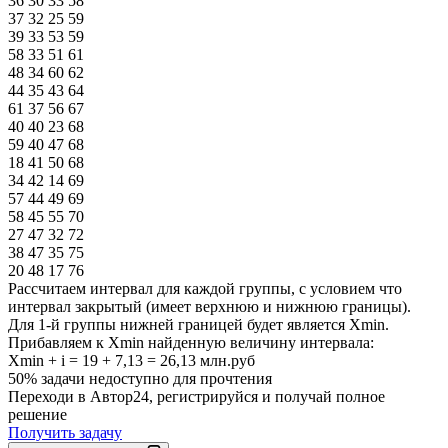
36 30 33 58
37 32 25 59
39 33 53 59
58 33 51 61
48 34 60 62
44 35 43 64
61 37 56 67
40 40 23 68
59 40 47 68
18 41 50 68
34 42 14 69
57 44 49 69
58 45 55 70
27 47 32 72
38 47 35 75
20 48 17 76
Рассчитаем интервал для каждой группы, с условием что
интервал закрытый (имеет верхнюю и нижнюю границы).
Для 1-й группы нижней границей будет является Xmin.
Прибавляем к Xmin найденную величину интервала:
Xmin + i = 19 + 7,13 = 26,13 млн.руб
50% задачи
недоступно для прочтения
Переходи в Автор24, регистрируйся и получай полное
решение
Получить задачу