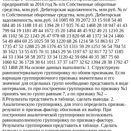
предприятий за 2016 год № п/п Собственные оборотные
средства, млн.руб. Дебиторская задолженность, млн.руб. № п/
п Собственные оборотные средства, млн.руб. Дебиторская
задолженность, млн.руб. 14 1085 69 39 2072 33 15 918 54 40
684 40 16 1188 19 41 1394 28 17 935 76 42 1468 28 18 947 41 43
799 64 19 1181 49 44 1672 35 20 1494 48 45 932 49 21 1210 26
46 1102 56 22 1243 26 47 978 68 23 820 68 48 1372 34 24 1466
54 49 484 69 25 1025 59 50 1220 68 26 1214 58 51 863 61 27
1735 47 52 1288 25 28 1376 45 53 1311 59 29 1251 56 54 704 51
30 1621 53 55 635 70 31 1843 29 56 1197 67 32 817 72 57 1185
44 33 1304 58 58 2072 33 34 1120 42 59 684 40 35 387 75 60
1060 62 36 1728 30 61 1011 37 37 1477 32 62 1394 28 38 1792 47
63 1468 28 На основе данных выполнить: 1. Структурную
равноинтервальную группировку по обоим признакам. Если
вариация группировочного признака значительна и его
значение для отдельных групп необходимо представить в виде
интервалов, то при построении группировки по признаку №1
принять число групп равным 7, а по признаку №2 –
8.Результаты представить в таблице, сделать выводы. 2.
Аналитическую группировку, для этого определить признак-
результат и признак-фактор, обосновав их выбор. При
построении аналитической группировки использовать
равнонаполненную группировку по признаку-фактору.
Результаты группировки представить в таблице. Сделать
выводы о наличии и направлении взаимосвязи между