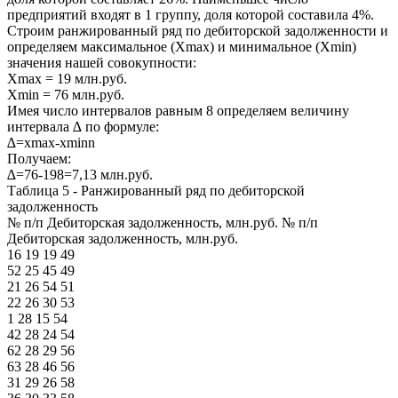
предприятий входят в 1 группу, доля которой составила 4%.
Строим ранжированный ряд по дебиторской задолженности и
определяем максимальное (Xmax) и минимальное (Xmin)
значения нашей совокупности:
Xmax = 19 млн.руб.
Xmin = 76 млн.руб.
Имея число интервалов равным 8 определяем величину
интервала ∆ по формуле:
∆=xmax-xminn
Получаем:
∆=76-198=7,13 млн.руб.
Таблица 5 - Ранжированный ряд по дебиторской
задолженность
№ п/п Дебиторская задолженность, млн.руб. № п/п
Дебиторская задолженность, млн.руб.
16 19 19 49
52 25 45 49
21 26 54 51
22 26 30 53
1 28 15 54
42 28 24 54
62 28 29 56
63 28 46 56
31 29 26 58