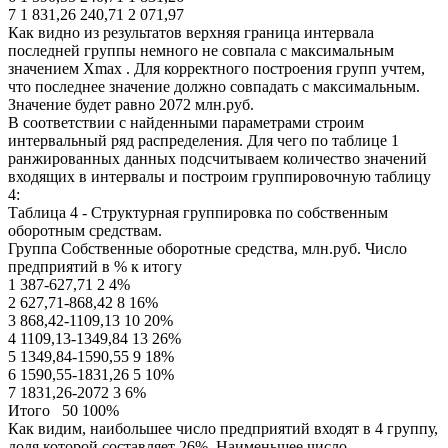
7 1 831,26 240,71 2 071,97
Как видно из результатов верхняя граница интервала
последней группы немного не совпала с максимальным
значением Xmax . Для корректного построения групп учтем,
что последнее значение должно совпадать с максимальным.
Значение будет равно 2072 млн.руб.
В соответствии с найденными параметрами строим
интервальный ряд распределения. Для чего по таблице 1
ранжированных данных подсчитываем количество значений
входящих в интервалы и построим группировочную таблицу
4:
Таблица 4 - Структурная группировка по собственным
оборотным средствам.
Группа Собственные оборотные средства, млн.руб. Число
предприятий в % к итогу
1 387-627,71 2 4%
2 627,71-868,42 8 16%
3 868,42-1109,13 10 20%
4 1109,13-1349,84 13 26%
5 1349,84-1590,55 9 18%
6 1590,55-1831,26 5 10%
7 1831,26-2072 3 6%
Итого 50 100%
Как видим, наибольшее число предприятий входят в 4 группу,
доля которой составляет 26%. Наименьшее число