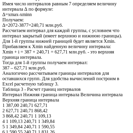
Имея число интервалов равным 7 определяем величину
интервала ∆ по формуле:
∆=xmax-xminn
Получаем:
∆=2072-3877=240,71 млн.руб.
Рассчитаем интервал для каждой группы, с условием что
интервал закрытый (имеет верхнюю и нижнюю границы).
Для 1-й группы нижней границей будет является Xmin.
Прибавляем к Xmin найденную величину интервала:
Xmin + i = 387 + 240,71 = 627,71 млн.руб. - это верхняя
граница интервала.
Тогда для 1-й группы получаем интервал:
387 – 627,71 млн.руб.
Аналогично рассчитываем границы интервалов для
оставшихся групп. Для удобства вычислений построим в
Excel расчетную таблицу 3.
Таблица 3 - Расчет границ интервалов
Интервал Нижняя граница интервала Величина интервала
Верхняя граница интервала
1 387,00 240,71 627,71
2 627,71 240,71 868,42
3 868,42 240,71 1 109,13
4 1 109,13 240,71 1 349,84
5 1 349,84 240,71 1 590,55
6 1 590,55 240,71 1 831,26