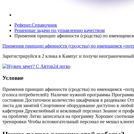
Реферат.Справочник
Решенные задачи по управлению качеством
Применив принцип афинности (сродства) по имеющимся 
Применив принцип афинности (сродства) по имеющимся «потр
Зарегистрируйся в 2 клика в Кампус и получи неограниченный
Условие
Применив принцип афинности (сродства) по имеющимся «потре
(голоса потребителей): Наличие нужной программы Программы
состоянии Достаточное количество шкафчиков в раздевалке От
листа для занятий Спортивное оборудование доступно в любо
кафетерия Дружелюбный и вежливый персонал Знание и профес
на проблему Легко записаться на программу Хорошее соотнош
тренировки Чтобы вспомогательный персонал не мешал клиен