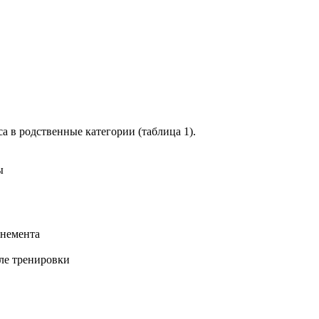
 в родственные категории (таблица 1).
ы
онемента
ле тренировки