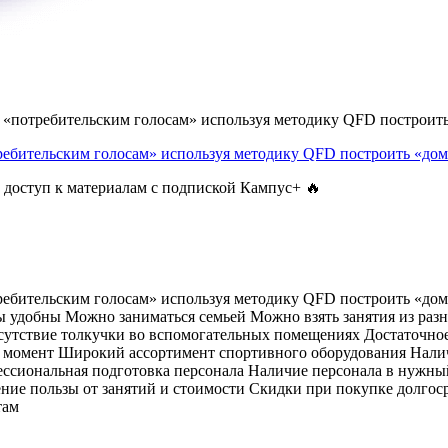
«потребительским голосам» используя методику QFD построить 
ебительским голосам» используя методику QFD построить «дом
 доступ к материалам с подпиской Кампус+ 🔥
бительским голосам» используя методику QFD построить «дом 
 удобны Можно заниматься семьей Можно взять занятия из раз
сутствие толкучки во вспомогательных помещениях Достаточное
й момент Широкий ассортимент спортивного оборудования Налич
сиональная подготовка персонала Наличие персонала в нужный
ение пользы от занятий и стоимости Скидки при покупке долго
там