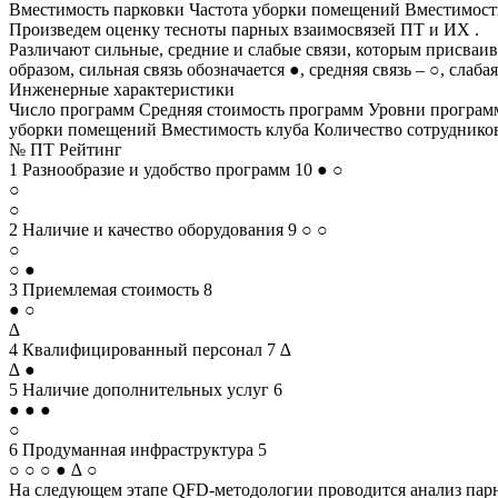
Вместимость парковки Частота уборки помещений Вместимость
Произведем оценку тесноты парных взаимосвязей ПТ и ИХ .
Различают сильные, средние и слабые связи, которым присваи
образом, сильная связь обозначается ●, средняя связь – ○, слабая
Инженерные характеристики
Число программ Средняя стоимость программ Уровни програм
уборки помещений Вместимость клуба Количество сотрудников
№ ПТ Рейтинг
1 Разнообразие и удобство программ 10 ● ○
○
○
2 Наличие и качество оборудования 9 ○ ○
○
○ ●
3 Приемлемая стоимость 8
● ○
∆
4 Квалифицированный персонал 7 ∆
∆ ●
5 Наличие дополнительных услуг 6
● ● ●
○
6 Продуманная инфраструктура 5
○ ○ ○ ● ∆ ○
На следующем этапе QFD-методологии проводится анализ парн