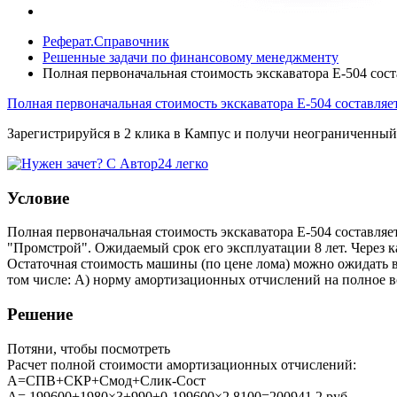
Реферат.Справочник
Решенные задачи по финансовому менеджменту
Полная первоначальная стоимость экскаватора Е-504 сост
Полная первоначальная стоимость экскаватора Е-504 составляе
Зарегистрируйся в 2 клика в Кампус и получи неограниченный
Условие
Полная первоначальная стоимость экскаватора Е-504 составляет
"Промстрой". Ожидаемый срок его эксплуатации 8 лет. Через к
Остаточная стоимость машины (по цене лома) можно ожидать в
том числе: А) норму амортизационных отчислений на полное 
Решение
Потяни, чтобы посмотреть
Расчет полной стоимости амортизационных отчислений:
А=СПВ+СКР+Смод+Слик-Сост
А= 199600+1980×3+990+0-199600×2,8100=200941,2 руб.