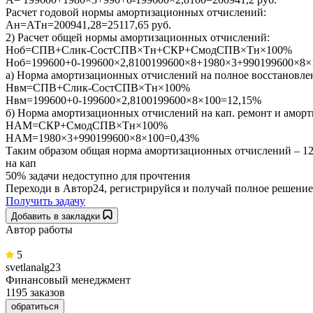
Расчет годовой нормы амортизационных отчислений:
Ан=АТн=200941,28=25117,65 руб.
2) Расчет общей нормы амортизационных отчислений:
Ноб=СПВ+Слик-СостСПВ×Тн+СКР+СмодСПВ×Тн×100%
Ноб=199600+0-199600×2,8100199600×8+1980×3+990199600×8×
а) Норма амортизационных отчислений на полное восстановл
Нвм=СПВ+Слик-СостСПВ×Тн×100%
Нвм=199600+0-199600×2,8100199600×8×100=12,15%
б) Норма амортизационных отчислений на кап. ремонт и амор
НАМ=СКР+СмодСПВ×Тн×100%
НАМ=1980×3+990199600×8×100=0,43%
Таким образом общая норма амортизационных отчислений – 12
на кап
50% задачи
недоступно для прочтения
Переходи в Автор24, регистрируйся и получай полное решение
Получить задачу
Добавить в закладки
Автор работы
5
svetlanalg23
Финансовый менеджмент
1195 заказов
обратиться