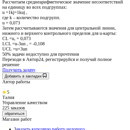
Рассчитаем среднеарифметическое значение несоответствий
на единицу во всех подгруппах:
u =1kj=1kuj ,
где k – количество подгрупп.
u = 0,073
Затем рассчитываются значения для центральной линии,
нижнего и верхнего контрольного пределов для u-карты:
CL =u, = 0,073
LCL =u-3un , = -0,108
UCL =u+3un
50% задачи
недоступно для прочтения
Переходи в Автор24, регистрируйся и получай полное
решение
Получить задачу
Добавить в закладки
Автор работы
5
Талия
Управление качеством
225 заказов
обратиться
Магазин работ
Заказать курсовую работу недорого