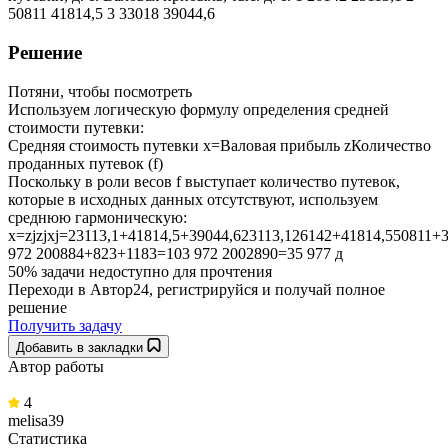
50811 41814,5 3 33018 39044,6
Решение
Потяни, чтобы посмотреть
Используем логическую формулу определения средней
стоимости путевки:
Средняя стоимость путевки х=Валовая прибыль zКоличество
проданных путевок (f)
Поскольку в роли весов f выступает количество путевок,
которые в исходных данных отсутствуют, используем
среднюю гармоническую:
x=zjzjxj=23113,1+41814,5+39044,623113,126142+41814,550811+
972 200884+823+1183=103 972 2002890=35 977 д
50% задачи
недоступно для прочтения
Переходи в Автор24, регистрируйся и получай полное
решение
Получить задачу
Добавить в закладки
Автор работы
4
melisa39
Статистика