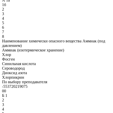
А 1а
1б
2
3
4
5
6
7
8
Наименование химически опасного вещества Аммиак (под
давлением)
Аммиак (изотермическое хранение)
Хлор
Фосген
Синильная кислота
Сероводород
Диоксид азота
Хлорпикрин
По выбору преподавателя
-553720219075
00
Б 1
2
3
4