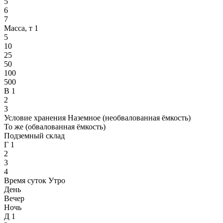
5
6
7
Масса, т 1
5
10
25
50
100
500
В 1
2
3
Условие хранения Наземное (необвалованная ёмкость)
То же (обвалованная ёмкость)
Подземный склад
Г 1
2
3
4
Время суток Утро
День
Вечер
Ночь
Д 1