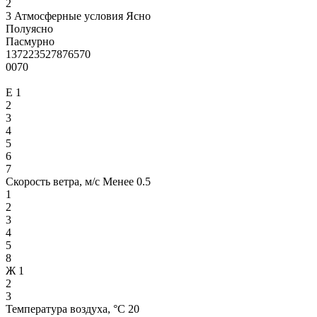
2
3 Атмосферные условия Ясно
Полуясно
Пасмурно
137223527876570
0070
Е 1
2
3
4
5
6
7
Скорость ветра, м/с Менее 0.5
1
2
3
4
5
8
Ж 1
2
3
Температура воздуха, °С 20