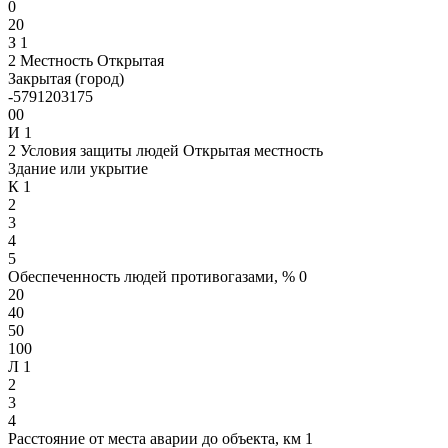
0
20
З 1
2 Местность Открытая
Закрытая (город)
-5791203175
00
И 1
2 Условия защиты людей Открытая местность
Здание или укрытие
К 1
2
3
4
5
Обеспеченность людей противогазами, % 0
20
40
50
100
Л 1
2
3
4
Расстояние от места аварии до объекта, км 1