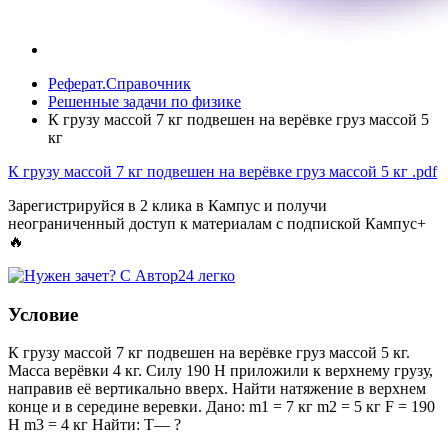
Реферат.Справочник
Решенные задачи по физике
К грузу массой 7 кг подвешен на верёвке груз массой 5
кг
К грузу массой 7 кг подвешен на верёвке груз массой 5 кг
.pdf
Зарегистрируйся в 2 клика в Кампус и получи
неограниченный доступ к материалам с подпиской Кампус+
🔥
Условие
К грузу массой 7 кг подвешен на верёвке груз массой 5 кг.
Масса верёвки 4 кг. Силу 190 Н приложили к верхнему грузу,
направив её вертикально вверх. Найти натяжение в верхнем
конце и в середине веревки. Дано: m1 = 7 кг m2 = 5 кг F = 190
Н m3 = 4 кг Найти: T— ?