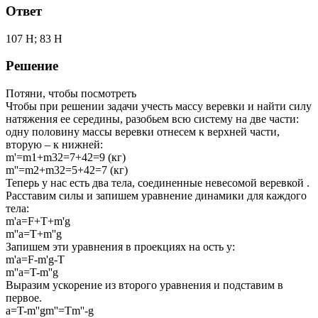
Ответ
107 Н; 83 Н
Решение
Потяни, чтобы посмотреть
Чтобы при решении задачи учесть массу веревки и найти силу
натяжения ее середины, разобьем всю систему на две части:
одну половину массы веревки отнесем к верхней части,
вторую – к нижней:
m'=m1+m32=7+42=9 (кг)
m''=m2+m32=5+42=7 (кг)
Теперь у нас есть два тела, соединенные невесомой веревкой .
Расставим силы и запишем уравнение динамики для каждого
тела:
m'a=F+T+m'g
m''a=T+m''g
Запишем эти уравнения в проекциях на ость у:
m'a=F-m'g-T
m''a=T-m''g
Выразим ускорение из второго уравнения и подставим в
первое.
a=T-m''gm''=Tm''-g