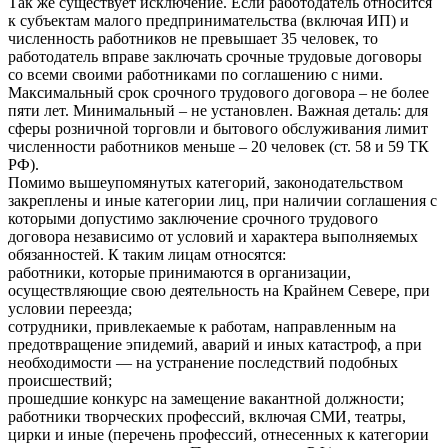
Так же существует исключение. Если работодатель относится
к субъектам малого предпринимательства (включая ИП) и
численность работников не превышает 35 человек, то
работодатель вправе заключать срочные трудовые договоры
со всеми своими работниками по соглашению с ними.
Максимальный срок срочного трудового договора – не более
пяти лет. Минимальный – не установлен. Важная деталь: для
сферы розничной торговли и бытового обслуживания лимит
численности работников меньше – 20 человек (ст. 58 и 59 ТК
РФ).
Помимо вышеупомянутых категорий, законодательством
закреплены и иные категории лиц, при наличии соглашения с
которыми допустимо заключение срочного трудового
договора независимо от условий и характера выполняемых
обязанностей. К таким лицам относятся:
работники, которые принимаются в организации,
осуществляющие свою деятельность на Крайнем Севере, при
условии переезда;
сотрудники, привлекаемые к работам, направленным на
предотвращение эпидемий, аварий и иных катастроф, а при
необходимости — на устранение последствий подобных
происшествий;
прошедшие конкурс на замещение вакантной должности;
работники творческих профессий, включая СМИ, театры,
цирки и иные (перечень профессий, отнесенных к категории