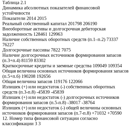
Таблица 2.1
Динамика абсолютных показателей финансовой
устойчивости
Показатели 2014 2015
Реальный собственный капитал 201798 206190
Внеоборотные активы и долгосрочная дебиторская
задолженность 128461 129963
Наличие собственных оборотных средств (п.1–п.2) 73337
76227
Долгосрочные пассивы 7822 7075
Наличие долгосрочных источников формирования запасов
(п.3+п.4) 81159 83302
Краткосрочные кредиты и заемные средства 109049 109354
Общая величина основных источников формирования запасов
(п.5+п.6) 190208 192656
Общая величина запасов 119176 122066
Излишек (+) или недостаток (-) собственных оборотных
средств (п.3-п.8) -45839 -45839
Излишек (+) или недостаток (-) долгосрочных источников
формирования запасов (п.5-п.8) -38017 -38764
Излишек (+) или недостаток (-) общей величины основных
источников формирования запасов (п.7-п.8) +71032 +70590
12. Номер типа финансовой ситуации согласно
классификации 3 3