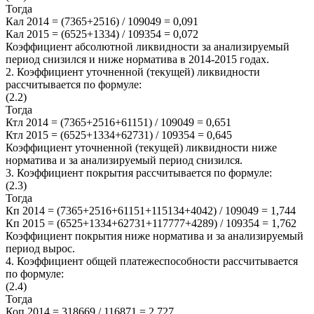
Тогда
Кал 2014 = (7365+2516) / 109049 = 0,091
Кал 2015 = (6525+1334) / 109354 = 0,072
Коэффициент абсолютной ликвидности за анализируемый
период снизился и ниже норматива в 2014-2015 годах.
2. Коэффициент уточненной (текущей) ликвидности
рассчитывается по формуле:
(2.2)
Тогда
Ктл 2014 = (7365+2516+61151) / 109049 = 0,651
Ктл 2015 = (6525+1334+62731) / 109354 = 0,645
Коэффициент уточненной (текущей) ликвидности ниже
норматива и за анализируемый период снизился.
3. Коэффициент покрытия рассчитывается по формуле:
(2.3)
Тогда
Кп 2014 = (7365+2516+61151+115134+4042) / 109049 = 1,744
Кп 2015 = (6525+1334+62731+117777+4289) / 109354 = 1,762
Коэффициент покрытия ниже норматива и за анализируемый
период вырос.
4. Коэффициент общей платежеспособности рассчитывается
по формуле:
(2.4)
Тогда
Коп 2014 = 318669 / 116871 = 2,727