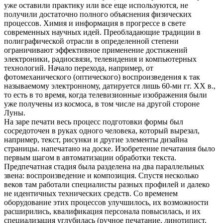
уже оставили практику или все еще используются, не
получили достаточно полного объяснения физических
процессов. Химия и информация в прогрессе в свете
современных научных идей. Преобладающие традиции в
полиграфической отрасли в определенной степени
ограничивают эффективное применение достижений
электроники, радиосвязи, телевидения и компьютерных
технологий. Начало перехода, например, от
фотомеханического (оптического) воспроизведения к так
называемому электронному, датируется лишь 60-ми гг. XX в.,
то есть в то время, когда телевизионные изображения были
уже получены из космоса, в том числе на другой стороне
Луны.
На заре печати весь процесс подготовки формы был
сосредоточен в руках одного человека, который вырезал,
например, текст, рисунки и другие элементы дизайна
страницы. напечатано на доске. Изобретение печатания было
первым шагом в автоматизации обработки текста.
Предпечатная стадия была разделена на два параллельных
звена: воспроизведение и композиция. Спустя несколько
веков там работали специалисты разных профилей и далеко
не идентичных технических средств. Со временем
оборудование этих процессов улучшилось, их возможности
расширились, квалификация персонала повысилась, и их
специализация углубилась (ручное печатание, линотипист,