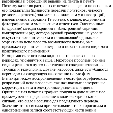
разрешения и разрешения заданий на печать и печать.
Поэтому качество растровых отпечатков в целом по основным
его показателям (плавность передачи полутонов, четкость,
резкость и резкость) значительно ниже, чем у иллюстраций,
напечатанных в середине 19-го века, с клише, полученным
фотографическим уменьшением отпечатков. Электронные
(цифровые) методы скрининга; Электронный скрининг,
имитирующий ряд методов ручной гравировки на уровне
искусственного интеллекта и позволяющий одинаково
эффективно использовать возможности печати, был
предложен сравнительно недавно и пока не нашел широкого
практического применения.
Компромиссы этого типа видны почти во всех новых
периодах, упомянутых выше. Некоторые проблемы ранней
стадии решаются путем постепенного совершенствования
техники и технологии. Другие, наоборот, даже усугубляются
переходом на следующую качественно новую фазу.
В электрическом воспроизведении вместо фотографических
репродукций использовались так называемые электронные
корректоры цвета и электронные разделители цвета.
Оригинальная печатная графика получила дополнительное
промежуточное представление в виде электрического
сигнала, что было необычно для предыдущего периода.
Значение этого сигнала при считывании точки оригинала и
одновременной записи соответствующей части копии