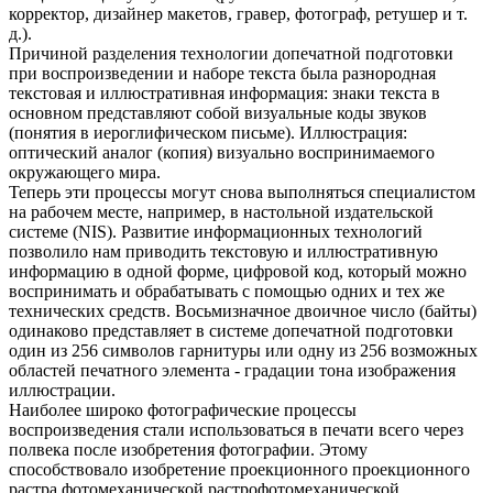
корректор, дизайнер макетов, гравер, фотограф, ретушер и т.
д.).
Причиной разделения технологии допечатной подготовки
при воспроизведении и наборе текста была разнородная
текстовая и иллюстративная информация: знаки текста в
основном представляют собой визуальные коды звуков
(понятия в иероглифическом письме). Иллюстрация:
оптический аналог (копия) визуально воспринимаемого
окружающего мира.
Теперь эти процессы могут снова выполняться специалистом
на рабочем месте, например, в настольной издательской
системе (NIS). Развитие информационных технологий
позволило нам приводить текстовую и иллюстративную
информацию в одной форме, цифровой код, который можно
воспринимать и обрабатывать с помощью одних и тех же
технических средств. Восьмизначное двоичное число (байты)
одинаково представляет в системе допечатной подготовки
один из 256 символов гарнитуры или одну из 256 возможных
областей печатного элемента - градации тона изображения
иллюстрации.
Наиболее широко фотографические процессы
воспроизведения стали использоваться в печати всего через
полвека после изобретения фотографии. Этому
способствовало изобретение проекционного проекционного
растра фотомеханической растрофотомеханической