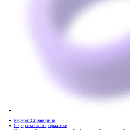
Реферат.Справочник
Рефераты по информатике