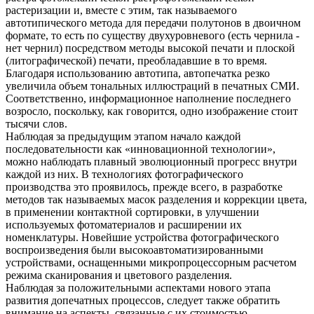
растеризации и, вместе с этим, так называемого
автотипического метода для передачи полутонов в двоичном
формате, то есть по существу двухуровневого (есть чернила -
нет чернил) посредством методы высокой печати и плоской
(литографической) печати, преобладавшие в то время.
Благодаря использованию автотипа, автопечатка резко
увеличила объем тональных иллюстраций в печатных СМИ.
Соответственно, информационное наполнение последнего
возросло, поскольку, как говорится, одно изображение стоит
тысячи слов.
Наблюдая за предыдущим этапом начало каждой
последовательности как «инновационной технологии»,
можно наблюдать плавный эволюционный прогресс внутри
каждой из них. В технологиях фотографического
производства это проявилось, прежде всего, в разработке
методов так называемых масок разделения и коррекции цвета,
в применении контактной сортировки, в улучшении
используемых фотоматериалов и расширении их
номенклатуры. Новейшие устройства фотографического
воспроизведения были высокоавтоматизированными
устройствами, оснащенными микропроцессорным расчетом
режима сканирования и цветового разделения.
Наблюдая за положительными аспектами нового этапа
развития допечатных процессов, следует также обратить
внимание на аспекты, связанные с их стоимостью