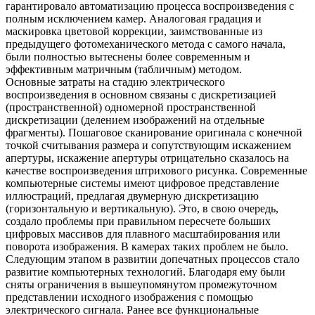
гарантировало автоматизацию процесса воспроизведения с
полным исключением камер. Аналоговая градация и
маскировка цветовой коррекции, заимствованные из
предыдущего фотомеханического метода с самого начала,
были полностью вытеснены более современным и
эффективным матричным (табличным) методом.
Основные затраты на стадию электрического
воспроизведения в основном связаны с дискретизацией
(пространственной) одномерной пространственной
дискретизации (делением изображений на отдельные
фрагменты). Пошаговое сканирование оригинала с конечной
точкой считывания размера и сопутствующим искажением
апертуры, искажение апертуры отрицательно сказалось на
качестве воспроизведения штрихового рисунка. Современные
компьютерные системы имеют цифровое представление
иллюстраций, предлагая двумерную дискретизацию
(горизонтальную и вертикальную). Это, в свою очередь,
создало проблемы при правильном пересчете больших
цифровых массивов для плавного масштабирования или
поворота изображения. В камерах таких проблем не было.
Следующим этапом в развитии допечатных процессов стало
развитие компьютерных технологий. Благодаря ему были
сняты ограничения в вышеупомянутом промежуточном
представлении исходного изображения с помощью
электрического сигнала. Ранее все функциональные