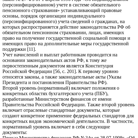
(персонифицированном) учете в системе обязательного
пенсионного страхования» устанавливающий правовые
основы, порядок организации индивидуального
(персонифицированного) учета сведений о гражданах, на
которых распространяется действие законодательства РФ об
обязательном пенсионном страховании, лицах, имеющих
право на получение государственной социальной помощи и
имеющих право на дополнительные меры государственной
поддержки [11].
Учет начислений и выплат работникам проводится на
основании законодательных актов РФ, к тому же
первостепенным документом является Конституция
Российской Федерации [56, с. 201]. К первому уровню
относятся законы, а также законодательные акты (Указы
Президента и постановления Правительства РФ).
Второй уровень (нормативный) включает положения о
конкретных областях бухгалтерского учета (ПБУ),
разработанные Министерством финансов от имени
Правительства Российской Федерации. Также второй уровень
включает отраслевые стандартные документы, которые
создают конкретное применение федеральных стандартов для
конкретных видов экономической деятельности. В частности,
нормативный уровень включает в себя следующие
документы:
Приказ Министерства финансов РФ №34н от 28.07.1998г. «Об