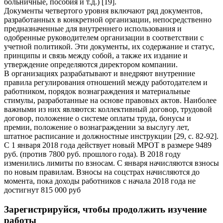
больничные, пособия и т.д.) [19].
Документы четвертого уровня включают ряд документов,
разработанных в конкретной организации, непосредственно
предназначенные для внутреннего использования и
одобренные руководителем организации в соответствии с
учетной политикой. Эти документы, их содержание и статус,
принципы и связь между собой, а также их издание и
утверждение определяются директором компании.
В организациях разрабатывают и внедряют внутренние
правила регулирования отношений между работодателем и
работником, порядок вознаграждения и материальные
стимулы, разработанные на основе правовых актов. Наиболее
важными из них являются: коллективный договор, трудовой
договор, положение о системе оплаты труда, бонусы и
премии, положение о вознаграждении за выслугу лет,
штатное расписание и должностные инструкции [29, с. 82-92].
С 1 января 2018 года действует новый МРОТ в размере 9489
руб. (против 7800 руб. прошлого года). В 2018 году
изменились лимиты по взносам. С января начисляются взносы
по новым правилам. Взносы на соцстрах начисляются до
момента, пока доходы работников с начала 2018 года не
достигнут 815 000 руб
Зарегистрируйся, чтобы продолжить изучение
работы