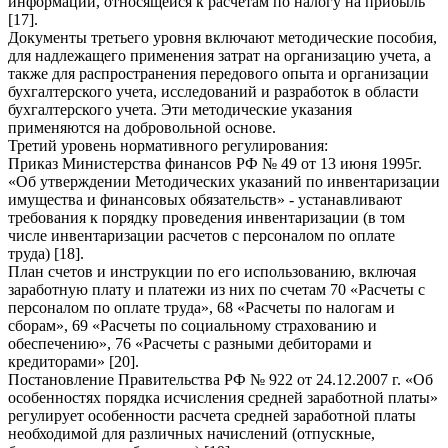
информации, относящейся к расчетам по налогу на прибыль
[17].
Документы третьего уровня включают методические пособия,
для надлежащего применения затрат на организацию учета, а
также для распространения передового опыта и организации
бухгалтерского учета, исследований и разработок в области
бухгалтерского учета. Эти методические указания
применяются на добровольной основе.
Третий уровень нормативного регулирования:
Приказ Министерства финансов РФ № 49 от 13 июня 1995г.
«Об утверждении Методических указаний по инвентаризации
имущества и финансовых обязательств» - устанавливают
требования к порядку проведения инвентаризации (в том
числе инвентаризации расчетов с персоналом по оплате
труда) [18].
План счетов и инструкции по его использованию, включая
заработную плату и платежи из них по счетам 70 «Расчеты с
персоналом по оплате труда», 68 «Расчеты по налогам и
сборам», 69 «Расчеты по социальному страхованию и
обеспечению», 76 «Расчеты с разными дебиторами и
кредиторами» [20].
Постановление Правительства РФ № 922 от 24.12.2007 г. «Об
особенностях порядка исчисления средней заработной платы»
регулирует особенности расчета средней заработной платы
необходимой для различных начислений (отпускные,