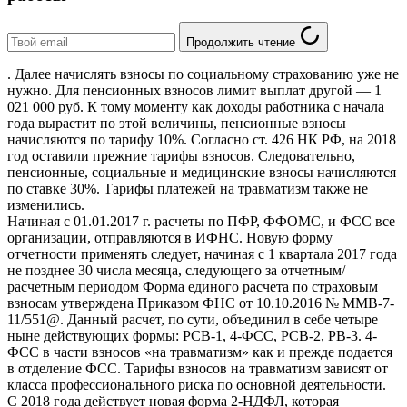
Продолжить чтение
. Далее начислять взносы по социальному страхованию уже не
нужно. Для пенсионных взносов лимит выплат другой — 1
021 000 руб. К тому моменту как доходы работника с начала
года вырастит по этой величины, пенсионные взносы
начисляются по тарифу 10%. Согласно ст. 426 НК РФ, на 2018
год оставили прежние тарифы взносов. Следовательно,
пенсионные, социальные и медицинские взносы начисляются
по ставке 30%. Тарифы платежей на травматизм также не
изменились.
Начиная с 01.01.2017 г. расчеты по ПФР, ФФОМС, и ФСС все
организации, отправляются в ИФНС. Новую форму
отчетности применять следует, начиная с 1 квартала 2017 года
не позднее 30 числа месяца, следующего за отчетным/
расчетным периодом Форма единого расчета по страховым
взносам утверждена Приказом ФНС от 10.10.2016 № ММВ-7-
11/551@. Данный расчет, по сути, объединил в себе четыре
ныне действующих формы: РСВ-1, 4-ФСС, РСВ-2, РВ-3. 4-
ФСС в части взносов «на травматизм» как и прежде подается
в отделение ФСС. Тарифы взносов на травматизм зависят от
класса профессионального риска по основной деятельности.
С 2018 года действует новая форма 2-НДФЛ, которая