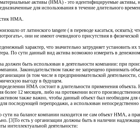
ематериальные активы (НМА) - это идентифицируемые активы,
дназначенные для использования в течение длительного времен
истик НМА.
изошло от латинского tangere ( в переводе касаться, осязать); чт
отрогать», они не имеют очевидного присутствия в физической 
денежный характер, что значительно затрудняет установить их 
ера. По сути данный вид актива возможно измерить в денежном 
ва должен быть использован в деятельности компании: при прои
мпании. Законодательством также не запрещено принимать объек
ганизации (в том числе в предпринимательской деятельности, о
мическую выгоду в будущем.
пределении НМА состоит в длительности применения объекта.
я более 12 месяцев, либо на протяжении всего производственног
 активом также важно, чтобы данный объект был необходим для
для последующей перепродажи, а использован непосредственно 
о сути на балансе компании находится не сам объект НМА, а пра
ьно. [3]То есть у организации должны быть в наличии надлеж
аты интеллектуальной деятельности: