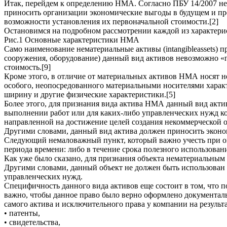
Итак, перейдем к определению НМА. Согласно ПБУ 14/2007 н
приносить организации экономические выгоды в будущем и пре
возможности установления их первоначальной стоимости.[2]
Остановимся на подробном рассмотрении каждой из характер
Рис.1 Основные характеристики НМА
Само наименование нематериальные активы (intangibleassets) про
сооружения, оборудование) данный вид активов невозможно «п
стоимость.[9]
Кроме этого, в отличие от материальных активов НМА носят не
особого, неопосредованного материальными носителями характ
ширину и другие физические характеристики.[5]
Более этого, для признания вида актива НМА данный вид акти
выполнении работ или для каких-либо управленческих нужд ко
направленной на достижение целей создания некоммерческой ор
Другими словами, данный вид актива должен приносить эконо
Следующий немаловажный пункт, который важно учесть при о
периода времени: либо в течение срока полезного использовани
Как уже было сказано, для признания объекта нематериальным
Другими словами, данный объект не должен быть использован 
управленческих нужд.
Специфичность данного вида активов еще состоит в том, что п
важно, чтобы данное право было верно оформлено документал
самого актива и исключительного права у компании на результ
• патенты,
• свидетельства,