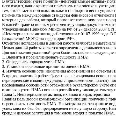
В бухгалтерском учете понятие «нематериальные активы» появи
него входит, какие критерии применять при оценке и учете дан
тем, что остается неясным, по каким стандартам вести управл
применять международные стандарты финансовой отчетности 
материал для работы, который позволяет компаниям реально о
В нашей стране основным регламентирующим документом относ
утвержденным Приказом Минфина РФ от 27 декабря 2007 г. N 15
«Нематериальные активы», действующий с 01.07.1999 года. В
Разъяснений МСФО на территории РФ».
Объектом исследования в данной работе являются нематериал
Целью данной работы является определение детального значени
Для достижения указанной цели были поставлены следующие з
1. Выявить и проанализировать сущность НМА;
2. Определить порядок учета НМА;
3. Установить основные принципы оценки НМА;
4. Изучить особенности начисления амортизации на объекты 
В предоставленной работе будут проанализированы основы по
периодические издания (журналы с приложениями, газеты), по
исследованы особенности отражения в бухгалтерском учете оп
отличия в учете НМА согласно российскому законодательству
Глава 1. Нематериальные активы, их виды и характеристика
Главная цель любой коммерческой организации получение при
переоценить значимость НМА. Несмотря на то, что данные вид
успех многих был бы предопределен не в лучшую сторону. Напр
бренд и деловая репутация в том числе входят в понятие НМА.