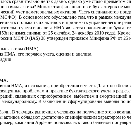
лось сравнительно не так давно, однако уже стало предметом с
ного вида актива? Множество финансистов и бухгалтеров не могу
енческий учет нематериальных активов. Часть специалистов прид
(МСФО). В основном это обусловлено тем, что в рамках между
ценивать стоимость их активов и принимать управленческие реш
ительно учета и анализа НМА является положение по бухгалтер
3н (с изменениями от 25 октября, 24 декабря 2010 года). Кроме
 России МСФО (IAS) 38 утверждён приказом Минфина РФ от 25 н
ьные активы (НМА).
я НМА, его порядок учета, оценки и анализа.
адачи:
НМА.
нятия НМА, их создания, приобретения и учета. Для этого были
священные проблемам и практике бухгалтерского учета в разре
ераций, связанных с приобретением, выбытием и амортизацией 
 и международному. В заключении сформулированы выводы по ис
были. В текущих рыночных условиях на получение этого компан
ы активов обладают достаточно специфическим характером (о че
имер, компания Apple не пользовалась такой бешеной популярно