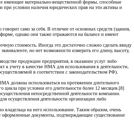
 не имеющие материально-вещественной формы, способные
и при условии наличия юридических прав на эти активы и
о говорит само за себя. В отличие от основных средств (здания,
форме, однако они также отражаются на балансе и имеют
точную стоимость. Иногда это достаточно сложно сделать ввиду
эквиваленте, но нет возможности измерить его длину, высоту,
зводстве продукции предприятия, в оказании услуг либо
т к учету в качестве НМА для использования в деятельности,
существляемой в соответствии с законодательством РФ).
 НМА должны использоваться на протяжении длительного
о цикла при условии его длительности более 12 месяцев.[8]
 осуществления непосредственной деятельности компании.
для осуществления деятельности организации либо
во владельца на него использование. Таким образом, очень
аще оформленные документы, подтверждающие существование