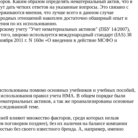
поров. Каким образом определять нематериальный актив, что в
т дать четких ответов на указанные вопросы. Это связано с
ерживаются мнения, что лучше всего в данном случае
народных отношений накоплен достаточно обширный опыт и
ения по их использованию.
скому учету "Учет нематериальных активов" (ПБУ 14/2007),
 того, широко используется международный стандарт (IAS) 38
оября 2011 г. N 160н «О введении в действие МСФО и
 использованы помимо основных учебников и учебных пособий,
зе использования правил учета НМА. В общем порядке были
нематериальных активов, а так же проанализированы основные
следованной теме.
ией влияют множество факторов, среди которых нельзя
м поговорим позднее), без их наличия на балансе компании
стью без своего известного бренда. А, например, именно