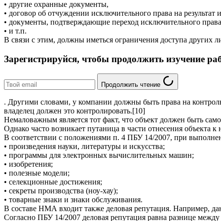
• другие охранные документы,
• договор об отчуждении исключительного права на результат 
• документы, подтверждающие переход исключительного права 
• и т.п.
В связи с этим, должны иметься ограничения доступа других л
Зарегистрируйся, чтобы продолжить изучение ра
Продолжить чтение
. Другими словами, у компании должны быть права на контрол
владелец должен это контролировать.[10]
Немаловажным является тот факт, что объект должен быть самос
Однако часто возникает путаница в части отнесения объекта к 
В соответствии с положениями п. 4 ПБУ 14/2007, при выполн
• произведения науки, литературы и искусства;
• программы для электронных вычислительных машин;
• изобретения;
• полезные модели;
• селекционные достижения;
• секреты производства (ноу-хау);
• товарные знаки и знаки обслуживания.
В составе НМА входит также деловая репутация. Например, дан
Согласно ПБУ 14/2007 деловая репутация равна разнице между