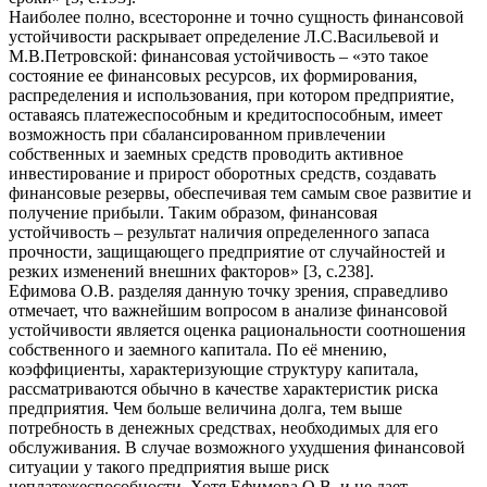
Наиболее полно, всесторонне и точно сущность финансовой
устойчивости раскрывает определение Л.С.Васильевой и
М.В.Петровской: финансовая устойчивость – «это такое
состояние ее финансовых ресурсов, их формирования,
распределения и использования, при котором предприятие,
оставаясь платежеспособным и кредитоспособным, имеет
возможность при сбалансированном привлечении
собственных и заемных средств проводить активное
инвестирование и прирост оборотных средств, создавать
финансовые резервы, обеспечивая тем самым свое развитие и
получение прибыли. Таким образом, финансовая
устойчивость – результат наличия определенного запаса
прочности, защищающего предприятие от случайностей и
резких изменений внешних факторов» [3, с.238].
Ефимова О.В. разделяя данную точку зрения, справедливо
отмечает, что важнейшим вопросом в анализе финансовой
устойчивости является оценка рациональности соотношения
собственного и заемного капитала. По её мнению,
коэффициенты, характеризующие структуру капитала,
рассматриваются обычно в качестве характеристик риска
предприятия. Чем больше величина долга, тем выше
потребность в денежных средствах, необходимых для его
обслуживания. В случае возможного ухудшения финансовой
ситуации у такого предприятия выше риск
неплатежеспособности. Хотя Ефимова О.В. и не дает