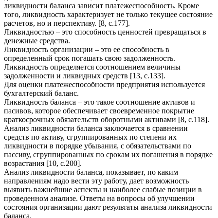
ликвидности баланса зависит платежеспособность. Кроме
того, ликвидность характеризует не только текущее состояние
расчетов, но и перспективу. [8, с.177].
Ликвидностью – это способность ценностей превращаться в
денежные средства.
Ликвидность организации – это ее способность в
определенный срок погашать свою задолженность.
Ликвидность определяется соотношением величины
задолженности и ликвидных средств [13, с.133].
Для оценки платежеспособности предприятия используется
бухгалтерский баланс.
Ликвидность баланса – это такое соотношение активов и
пасивов, которое обеспечивает своевременное покрытие
краткосрочных обязательств оборотными активами [8, с.118].
Анализ ликвидности баланса заключается в сравнении
средств по активу, сгруппированных по степени их
ликвидности в порядке убывания, с обязательствами по
пассиву, сгруппированных по срокам их погашения в порядке
возрастания [10, с.200].
Анализ ликвидности баланса, показывает, по каким
направлениям надо вести эту работу, дает возможность
выявить важнейшие аспекты и наиболее слабые позиции в
проведенном анализе. Ответы на вопросы об улучшении
состояния организации дают результаты анализа ликвидности
баланса.