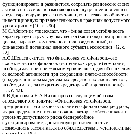
функционировать и развиваться, сохранять равновесие своих
активов и пассивов в изменяющейся внутренней и внешней
среде, гарантирующее его постоянную платежеспособность и
инвестиционную привлекательность в границах допустимого
уровня риска» [10, с. 296].
М.С.Абрютина утверждает, что «финансовая устойчивость
характеризует структуру имущества (капитала) предприятия в
целом, выражает комплексно и производственный, и
финансовый потенциал данного субъекта экономики» [2, с.
22].
А.О.Шенаев считает, что финансовая устойчивость–это
«характеристика финансов (источников средств) компании,
необходимая, при приемлемом уровне риска, для обеспечения
ее деловой активности при сохранении платежеспособности
(поддержании объема денежных средств и их эквивалентов,
необходимых для покрытия кредиторской задолженности)»
[13, с. 42].
Л.В.Донцова и Н.А.Никифорова следующим образом
определяют это понятие: «Финансовая устойчивость
предприятия – это такое состояние его финансовых ресурсов,
их распределение и использование, которые обеспечивают в
условиях допустимого риска бесперебойное
функционирование, достаточную рентабельность и
возможность рассчитаться по обязательствам в установленные
сроки» [5, с.193].