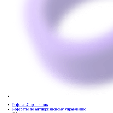
Реферат.Справочник
Рефераты по антикризисному управлению