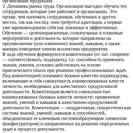
организации продукции.
3. Динамика рынка труда. Организации выгодно обучать тех
сотрудников, которые уже работают в организации. Это
проще, чем нанимать сотрудников, обученных в других
местах, так как послед- ним требуется адаптация, а первые
уже зарекомендовали себя как лояльные и эффективные.
Обучение — целенаправленные, сознательные и плановые
мероприятия и деятельность, которые направлены на
преумножение (или изменение) знаний, навыков, а также
манеры поведения членов коллектива предприятия.
В ходе обучения формируются компетенции (от лат. competere
— соответствовать, подходить), т.е. способность применять
знания, умения, успешно действовать на основе
практического опыта при решении профессиональных задач.
Под компетенцией понимают базовое качество индивидуума,
включающее в себя совокупность взаимосвязанных качеств
личности, необходимых для качественно- продуктивной
деятельности. Компетенция является совокупностью
взаимосвязанных базовых качеств личности: применение
знаний, умений и навыков в качественно-продуктивной
деятельности. Компетенция — неаддитивная, синергетическая
система знаний, умений, навыков и способностей,
объединенных ее ключевым системообразующим элементом
(конфигуратором) и направленных на решение определенных
задач в процессе деятельности.