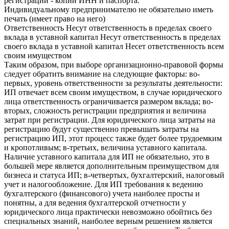
регистрации - копии ИНН и паспорта.
Индивидуальному предпринимателю не обязательно иметь
печать (имеет право на него)
Ответственность Несут ответственность в пределах своего
вклада в уставной капитал Несут ответственность в пределах
своего вклада в уставной капитал Несет ответственность всем
своим имуществом
Таким образом, при выборе организационно-правовой формы
следует обратить внимание на следующие факторы: во-
первых, уровень ответственности за результаты деятельности:
ИП отвечает всем своим имуществом, в случае юридического
лица ответственность ограничивается размером вклада; во-
вторых, сложность регистрации предприятия и величина
затрат при регистрации. Для юридического лица затраты на
регистрацию будут существенно превышать затраты на
регистрацию ИП, этот процесс также будет более трудоемким
и кропотливым; в-третьих, величина уставного капитала.
Наличие уставного капитала для ИП не обязательно, это в
большей мере является дополнительным преимуществом для
бизнеса и статуса ИП; в-четвертых, бухгалтерский, налоговый
учет и налогообложение. Для ИП требования к ведению
бухгалтерского (финансового) учета наиболее просты и
понятны, а для ведения бухгалтерской отчетности у
юридического лица практически невозможно обойтись без
специальных знаний, наиболее верным решением является