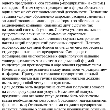
одного предприятия, оба термина («предприятие» и «фирма)
совпадают. В этом случае предприятие и фирма обозначают
один и тот же объект экономической деятельности. Появление
термина «фирма» обусловлено широким распространением в
западной экономике акционерной формы хозяйствования –
акционерных компаний, связанных друг с другом так
называемой системой участия. Система участия оказывает
существенное влияние на размывание отраслевой
принадлежности, так как позволяет скупать контрольные
пакеты акций предприятий различных отраслей. Поэтому
особенностью крупной фирмы является ее многоотраслевая
структура в отличие от предприятия. Сам процесс
формирования многоотраслевых фирм получил название
«диверсификация», что является современной формой
концентрации производства и образования крупных фирм.
Имеются и другие различия между понятиями «предприятие»
и «фирма». Приступая к созданию предприятия, каждый
предприниматель или группа предпринимателей должны
иметь перед собой четкую и ясную цель.
Цель должна быть подкреплена системой получения заказов
на свою продукцию или услуги. Намечаемый выпуск
продукции или оказание услуг должны быть обеспечены
всеми необходимыми ресурсами (трудовыми, материальными,
финансовыми) Основными этапами создания предприятия
являются: решение о создании нового предприятия; создание