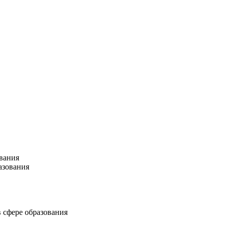
вания
азования
 сфере образования