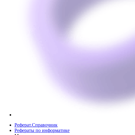
Реферат.Справочник
Рефераты по информатике