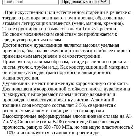
Продолжить чтение
. При искусственнои или естественном старении в решетке α-
твердого раствора возникают группировки, образованные
атомами легирующих элементов (меди, магния, кремния).
Такие группировки называют зонами Гинье-Престона.
По своим механическим свойствам он приближается к
среднеуглеродистым сталям.
Достоинством дуралюминов является высокая удельная
прочность, благодаря чему они относятся к наиболее широко
применяемым материалам в самолетостроении.
Применяется, главным образом, в виде различного проката –
листы, уголок, трубы и т.д. Как конструкционный материал
он используется для транспортного и авиационного
машиностроения.
Дуралюмины имеют пониженную коррозионную стойкость.
Для повышения коррозионной стойкости листы дуралюмина
плакируют, т.е.покрывают слоем чистого алюминия и
производят совместную прокатку листов. Алюминий,
толщина слоя которого составляет 2-5%, сваривается с
основным металлом и защищает его от коррозии.
Высокопрочные деформируемые алюминиевые сплавы на Al-
Zn-Mg-Cu основе (типа В-96) имеют еще более высокую
прочность, равную 600 -700 МПа, но меньшую пластичность δ
= 10% и используются в самолетостроении для