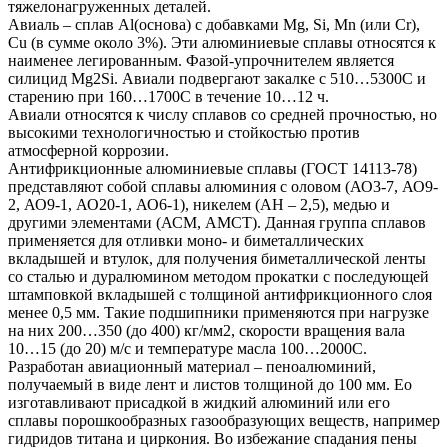
тяжелонагруженных деталей.
Авиаль – сплав Al(основа) с добавками Mg, Si, Mn (или Cr),
Cu (в сумме около 3%). Эти алюминиевые сплавы относятся к
наименее легированным. Фазой-упрочнителем является
силицид Mg2Si. Авиали подвергают закалке с 510…5300С и
старению при 160…1700С в течение 10…12 ч.
Авиали относятся к числу сплавов со средней прочностью, но
высокими технологичностью и стойкостью против
атмосферной коррозии.
Антифрикционные алюминиевые сплавы (ГОСТ 14113-78)
представляют собой сплавы алюминия с оловом (АО3-7, АО9-
2, АО9-1, АО20-1, АО6-1), никелем (АН – 2,5), медью и
другими элементами (АСМ, АМСТ). Данная группа сплавов
применяется для отливки моно- и биметаллических
вкладышей и втулок, для получения биметаллической ленты
со сталью и дуралюмином методом прокатки с последующей
штамповкой вкладышей с толщиной антифрикционного слоя
менее 0,5 мм. Такие подшипники применяются при нагрузке
на них 200…350 (до 400) кг/мм2, скорости вращения вала
10…15 (до 20) м/с и температуре масла 100…2000С.
Разработан авиационный материал – пеноалюминий,
получаемый в виде лент и листов толщиной до 100 мм. Ео
изготавливают присадкой в жидкий алюминий или его
сплавы порошкообразных газообразующих веществ, например
гидридов титана и циркония. Во избежание спадания пены