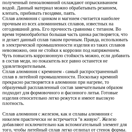
полученный пеноалюминий охлаждают опрыскиванием
водой. Данный материал можно обрабатывать резанием,
клепать, прибивать гвоздями, паять.
Сплав алюминия с цинком и магнием считается наиболее
прочным из всех алюминиевых сплавов, известных на
сегодняшний день. Его прочность сравнима с титаном. Во
время термообработки большая часть цинка растворяется, что
и делает данный сплав таким прочным. Правда, использовать
в электрической промышленности изделия из таких сплавов
невозможно, они не стойки к коррозии под напряжением.
Чуть повысить коррозионную стойкость можно, если добавить
в состав меди, но показатель все равно останется не
удовлетворительным.
Сплав алюминия с кремнием - самый распространенный
сплав в литейной промышленности. Поскольку кремний
прекрасно растворяется в алюминии при нагреве, то
образуемый расплавленный состав замечательным образом
подходит для формовочного и фасонного литья. Готовые
изделия относительно легко режутся и имеют высокую
плотность.
Сплав алюминия с железом, как и сплавы алюминия с
никелем практически не встречается "в живую". Железо
добавляют исключительно как вспомогательный элемент для
того, чтобы литейный сплав легко отлипал от стенок формы.