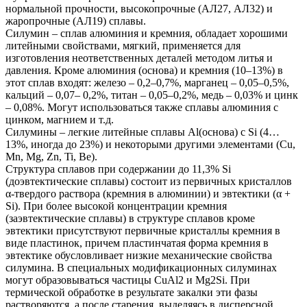
нормальной прочности, высокопрочные (АЛ27, АЛ32) и
жаропрочные (АЛ19) сплавы.
Силумин – сплав алюминия и кремния, обладает хорошими
литейными свойствами, мягкий, применяется для
изготовления неответственных деталей методом литья и
давления. Кроме алюминия (основа) и кремния (10–13%) в
этот сплав входят: железо – 0,2–0,7%, марганец – 0,05–0,5%,
кальций – 0,07– 0,2%, титан – 0,05–0,2%, медь – 0,03% и цинк
– 0,08%. Могут использоваться также сплавы алюминия с
цинком, магнием и т.д.
Силумины – легкие литейные сплавы Al(основа) с Si (4…
13%, иногда до 23%) и некоторыми другими элементами (Cu,
Mn, Mg, Zn, Ti, Be).
Структура сплавов при содержании до 11,3% Si
(доэвтектические сплавы) состоит из первичных кристаллов
α-твердого раствора (кремния в алюминии) и эвтектики (α +
Si). При более высокой концентрации кремния
(заэвтектические сплавы) в структуре сплавов кроме
эвтектики присутствуют первичные кристаллы кремния в
виде пластинок, причем пластинчатая форма кремния в
эвтектике обусловливает низкие механические свойства
силумина. В специальных модификационных силуминах
могут образовываться частицы CuAl2 и Mg2Si. При
термической обработке в результате закалки эти фазы
растворяются, а после старения, выделяясь в дисперсной