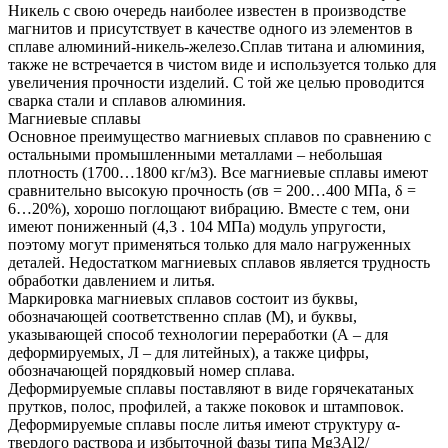
Никель с свою очередь наиболее известен в производстве
магнитов и присутствует в качестве одного из элементов в
сплаве алюминий-никель-железо.Сплав титана и алюминия,
также не встречается в чистом виде и используется только для
увеличения прочности изделий. С той же целью проводится
сварка стали и сплавов алюминия.
Магниевые сплавы
Основное преимущество магниевых сплавов по сравнению с
остальными промышленными металлами – небольшая
плотность (1700…1800 кг/м3). Все магниевые сплавы имеют
сравнительно высокую прочность (σв = 200…400 МПа, δ =
6…20%), хорошо поглощают вибрацию. Вместе с тем, они
имеют пониженный (4,3 . 104 МПа) модуль упругости,
поэтому могут применяться только для мало нагруженных
деталей. Недостатком магниевых сплавов является трудность
обработки давлением и литья.
Маркировка магниевых сплавов состоит из буквы,
обозначающей соответственно сплав (М), и буквы,
указывающей способ технологии переработки (А – для
деформируемых, Л – для литейных), а также цифры,
обозначающей порядковый номер сплава.
Деформируемые сплавы поставляют в виде горячекатаных
прутков, полос, профилей, а также поковок и штамповок.
Деформируемые сплавы после литья имеют структуру α-
твердого раствора и избыточной фазы типа Mg3Al2/