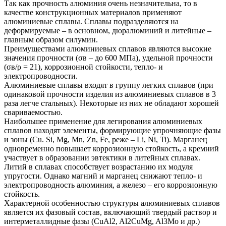
Так как прочность алюминия очень незначительна, то в
качестве конструкционных материалов применяют
алюминиевые сплавы. Сплавы подразделяются на
деформируемые – в основном, дюралюминий и литейные –
главным образом силумин.
Преимуществами алюминиевых сплавов являются высокие
значения прочности (σв – до 600 МПа), удельной прочности
(σв/ρ = 21), коррозионной стойкости, тепло- и
электропроводности.
Алюминиевые сплавы входят в группу легких сплавов (при
одинаковой прочности изделия из алюминиевых сплавов в 3
раза легче стальных). Некоторые из них не обладают хорошей
свариваемостью.
Наибольшее применение для легирования алюминиевых
сплавов находят элементы, формирующие упрочняющие фазы
и зоны (Cu. Si, Mg, Mn, Zn, Fe, реже – Li, Ni, Ti). Марганец
одновременно повышает коррозионную стойкость, а кремний
участвует в образовании эвтектики в литейных сплавах.
Литий в сплавах способствует возрастанию их модуля
упругости. Однако магний и марганец снижают тепло- и
электропроводность алюминия, а железо – его коррозионную
стойкость.
Характерной особенностью структуры алюминиевых сплавов
является их фазовый состав, включающий твердый раствор и
интерметаллидные фазы (CuAl2, Al2CuMg, Al3Mo и др.)