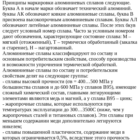
Принципы маркировки алюминиевых сплавов следующие.
Буква А в начале марки обозначает технический алюминий.
буквы АК обозначают ковкие алюминиевые сплавы, буква В
присвоена высокопрочным алюминиевым сплавам. Буквы АЛ
обозначают литейные алюминиевые сплавы. После этих бкув
следует условный номер сплава. Часто за условным номером
дают обозначения, характеризующие состояние сплава: М –
мягкий (отожженный), Т – термически обработанный (закалка
и старение), Н – нагартованный.
Алюминиевые сплавы классифицируют по составу и
основным потребительским свойствам, способу производства
и возможности упрочнения термической обработкой.
Алюминиевые сплавы по составу и потребительским
свойствам делят на следующие группы:
- сплавы высокой прочности (σв = 400…500 МПа у
большинства сплавов и до 600 МПа у сплавов В95), имеющие
сложный химический состав, главными легирующими
элементами являются медь и магний, а у сплава В95 – цинк;
- жаропрочные сплавы, которые используются при
температурах эксплуатации до 300…3500С (ниже, чем у
жаропрочных сталей и титановых сплавов). Эти сплавы при
меньшем содержании меди дополнительно легируются
никелем;
- сплавы повышенной пластичности, содержание меди в
которых ограничивается 0,5%, вследствие этого прочность