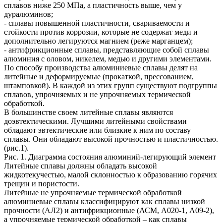
сплавов ниже 250 МПа, а пластичность выше, чем у
дуралюминов;
- сплавы повышенной пластичности, свариваемости и
стойкости против коррозии, которые не содержат меди и
дополнительно легируются магнием (реже марганцем);
- антифрикционные сплавы, представляющие собой сплавы
алюминия с оловом, никелем, медью и другими элементами.
По способу производства алюминиевые сплавы делят на
литейные и деформируемые (прокаткой, прессованием,
штамповкой). В каждой из этих групп существуют подгруппы
сплавов, упрочняемых и не упрочняемых термической
обработкой.
В большинстве своем литейные сплавы являются
доэвтектическими. Лучшими литейными свойствами
обладают эвтектические или близкие к ним по составу
сплавы. Они обладают высокой прочностью и пластичностью.
(рис.1).
Рис. 1. Диаграмма состояния алюминий-легирующий элемент
Литейные сплавы должны обладать высокой
жидкотекучестью, малой склонностью к образованию горячих
трещин и пористости.
Литейные не упрочняемые термической обработкой
алюминиевые сплавы классифицируют как сплавы низкой
прочности (АЛ2) и антифрикционные (АСМ, А020-1, А09-2),
а упрочняемые термической обработкой – как сплавы