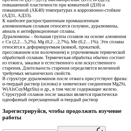
повышенной пластичности при комнатной (Д18) и
повышенной (АК40) температурах и коррозионно-стойкие
(АД31, АД33).
К наиболее распространенным промышленным
алюминиевым сплавам относятся силумин, дуралюмины,
авиаль и антифрикционные сплавы.
Дуралюмины – большая группа сплавов на основе алюминия
с Cu (2,2…5,2%), Mg (0,2…2,7%), Mn (0,2…1%). Эти сплавы
относятся к деформируемым (ковкой, прокаткой,
прессованием или волочением) и упрочняемым термической
обработкой сплавам. Термическая обработка обычно состоит
из отжига, закалки и естественного или искусственного
старения. Длительность старения определяется величиной
требуемых механических свойств.
В структуре дуралюминов после отжига присутствуют фразы:
α-твердый раствор (основа) и химические соединения Mg2Si,
W(AlxCuyMgzSiu) и др., в том числе содержащие железо.
Структурой сплавов после закалки является практически
однофазный пересыщенный α-твердый раствор
Зарегистрируйся, чтобы продолжить изучение
работы