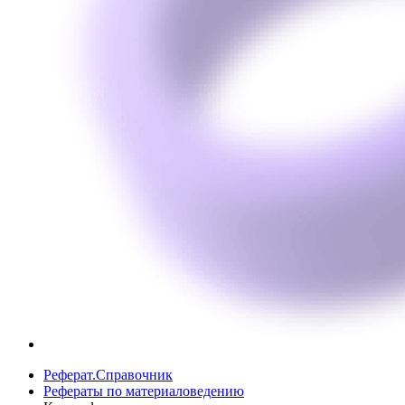
Реферат.Справочник
Рефераты по материаловедению