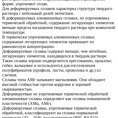
форме, упрочняют сплав.
Для деформируемых сплавов характерна структура твердого
раствора с небольшой долей эвтектики.
В деформируемых алюминиевых сплавах, не упрочняемых
термической обработкой, содержание легирующих элементов
меньше предела насыщения твердого раствора при комнатной
температуре.
В термически упрочняемых алюминиевых сплавах
содержание легирующих элементов превышает их
равновесную концентрацию.
Деформируемые сплавы содержат меньше, чем литейные,
легирующих элементов, находящихся в твердом растворе.
Такие сплавы хорошо подвергаются прессованию, прокатке,
гибке, вальцовке и используются для изготовления
полуфабрикатов (профили, листы, проволока и др.) из
слитков.
Сплавы типа АМг называют магналиями. Они обладают
высокой стойкостью против коррозии и хорошей
свариваемостью.
Деформируемые не упрочняемые термической обработкой
алюминиевые сплавы определяют как сплавы повышенной
пластичности (АМц, АМг).
Деформируемые сплавы, упрочняемые термической
обработкой, классифицируют на сплавы нормальной
прочности (Д1…Д19), высокопрочные (В95, ВАД23),