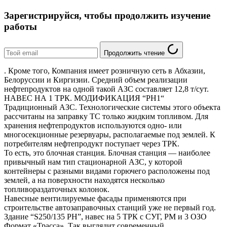
Зарегистрируйся, чтобы продолжить изучение
работы
Продолжить чтение
. Кроме того, Компания имеет розничную сеть в Абхазии,
Белоруссии и Киргизии. Средний объем реализации
нефтепродуктов на одной такой АЗС составляет 12,8 т/сут.
НАВЕС НА 1 ТРК. МОДИФИКАЦИЯ “РН1“
Традиционный АЗС. Технологические системы этого объекта
рассчитаны на заправку ТС только жидким топливом. Для
хранения нефтепродуктов используются одно- или
многосекционные резервуары, располагаемые под землей. К
потребителям нефтепродукт поступает через ТРК.
То есть, это блочная станция. Блочная станция — наиболее
привычный нам тип стационарной АЗС, у которой
контейнеры с разными видами горючего расположены под
землей, а на поверхности находятся несколько
топливораздаточных колонок.
Навесные вентилируемые фасады применяются при
строительстве автозаправочных станций уже не первый год.
Здание “S250/135 РН”, навес на 5 ТРК c СУГ, РМ и 3 ОЗО
Формат «Трасса». Так выглядит современный