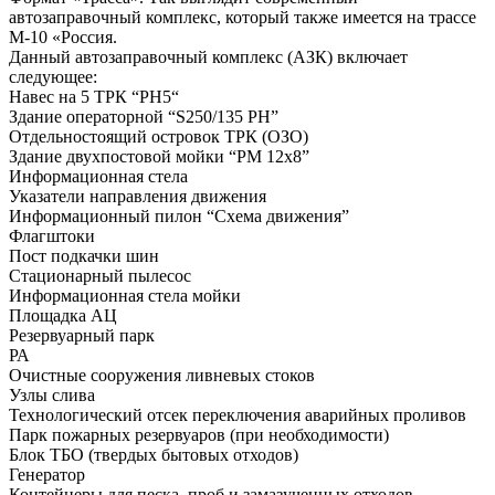
автозаправочный комплекс, который также имеется на трассе
М-10 «Россия.
Данный автозаправочный комплекс (АЗК) включает
следующее:
Навес на 5 ТРК “РН5“
Здание операторной “S250/135 РН”
Отдельностоящий островок ТРК (ОЗО)
Здание двухпостовой мойки “РМ 12х8”
Информационная стела
Указатели направления движения
Информационный пилон “Схема движения”
Флагштоки
Пост подкачки шин
Стационарный пылесос
Информационная стела мойки
Площадка АЦ
Резервуарный парк
РА
Очистные сооружения ливневых стоков
Узлы слива
Технологический отсек переключения аварийных проливов
Парк пожарных резервуаров (при необходимости)
Блок ТБО (твердых бытовых отходов)
Генератор
Контейнеры для песка, проб и замазученных отходов