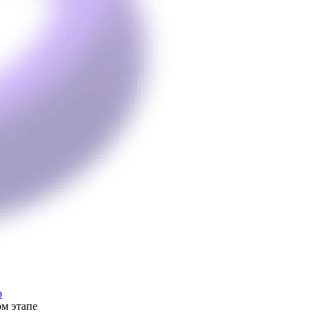
ю
м этапе