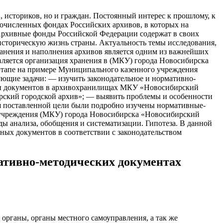
, историков, но и граждан. Постоянный интерес к прошлому, к
гочисленных фондах Российских архивов, в которых на
 Архивные фонды Российской Федерации содержат в своих
сторическую жизнь страны. Актуальность темы исследования,
хранения и наполнения архивов является одним из важнейших
вляется организация хранения в (МКУ) города Новосибирска
этапе на примере Муниципального казенного учреждения
щие задачи: –– изучить законодательное и нормативно-
сти документов в архивохранилищах МКУ «Новосибирский
рский городской архив»; –– выявить проблемы и особенности
я поставленной цели были подробно изучены нормативные-
 учреждения (МКУ) города Новосибирска «Новосибирский
ды анализа, обобщения и систематизации. Гипотеза. В данной
ных документов в соответствии с законодательством
ативно-методических документах
органы, органы местного самоуправления, а так же