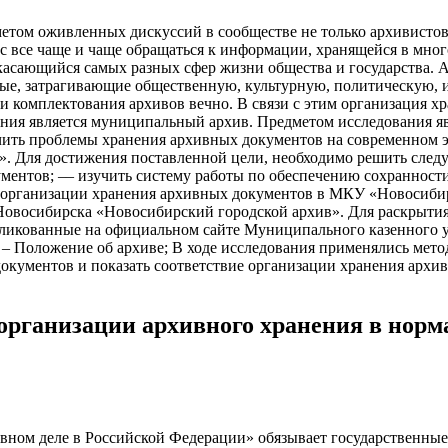
метом оживленных дискуссий в сообществе не только архивистов
ас все чаще и чаще обращаться к информации, хранящейся в мно
касающийся самых разных сфер жизни общества и государства.
е, затрагивающие общественную, культурную, политическую, и
ки комплектования архивов вечно. В связи с этим организация 
ания является муниципальный архив. Предметом исследования я
чить проблемы хранения архивных документов на современном 
 Для достижения поставленной цели, необходимо решить следую
ументов; –– изучить систему работы по обеспечению сохранно
и и организации хранения архивных документов в МКУ «Новосиби
Новосибирска «Новосибирский городской архив». Для раскрыти
убликованные на официальном сайте Муниципального казенного
; – Положение об архиве; В ходе исследования применялись мето
документов и показать соответствие организации хранения архив
организации архивного хранения в норм
вном деле в Российской Федерации» обязывает государственные 