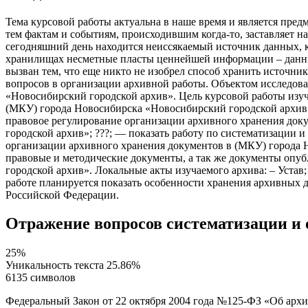
Тема курсовой работы актуальна в наше время и является пред
тем фактам и событиям, происходившим когда-то, заставляет н
сегодняшний день находится неиссякаемый источник данных, 
хранилищах несметные пласты ценнейшей информации – данны
вызван тем, что еще никто не изобрел способ хранить источни
вопросов в организации архивной работы. Объектом исследов
«Новосибирский городской архив». Цель курсовой работы изу
(МКУ) города Новосибирска «Новосибирский городской архив».
правовое регулирование организации архивного хранения док
городской архив»; ???; –– показать работу по систематизаци
организации архивного хранения документов в (МКУ) города 
правовые и методические документы, а так же документы оп
городской архив». Локальные акты изучаемого архива: – Устав
работе планируется показать особенности хранения архивных 
Российской Федерации.
Отражение вопросов систематизации и 
25%
Уникальность текста
25.86%
6135 символов
Федеральный Закон от 22 октября 2004 года №125-ФЗ «Об архи