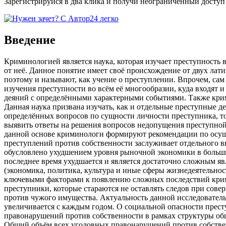
Зарегистрируйся в два клика и получи неограниченный доступ
Введение
Криминологией является наука, которая изучает преступность 
от неё. Данное понятие имеет своё происхождение от двух лати
поэтому и называют, как учение о преступлении. Впрочем, са
изучения преступности во всём её многообразии, куда входят
деяний с определёнными характерными событиями. Также крим
Данная наука призвана изучать, как и отдельные преступные д
определённых вопросов по сущности личности преступника, то
выявить ответы на решения вопросов недопущения преступной
данной основе криминологи формируют рекомендации по осущ
преступлений против собственности заслуживает отдельного в
обусловлено ухудшением уровня рыночной экономики в больши
последнее время ухудшается и является достаточно сложным я
(экономика, политика, культура и иные сферы жизнедеятельно
ключевыми факторами к появлению сложных последствий крим
преступники, которые стараются не оставлять следов при сов
против чужого имущества. Актуальность данной исследователь
увеличивается с каждым годом. О социальной опасности престу
правонарушений против собственности в рамках структуры об
Общий объём всех уголовных правонарушений против собстве