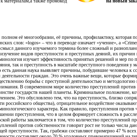
 к материалам,а также
промокод
на новый зака
в полном её многообразии, её причины, профилактику, которая п
нских слов: «logos» – что в переводе означает «учение», а «Cri
м смысл данного изучаемого термина более сложный и разноплан
 и изучение видов преступности и преступных деяний, их причи
инология изучает эффективность принятых решений и мер по п
еяния, так и преступность в масштабе преступного поведения у 
 есть данная наука выявляет причины, побудившие человека к 
 деятельности граждан. Это очень важные вещи, которые форми
ествлению борьбы с преступной деятельностью и методологию
нимания. В современном мире количество преступлений против 
нстве государств нашей планеты. Криминальное положение, кот
влением. Это обусловлено тем, что на преступность, близко со
сти российского общества), отрицательное воздействие оказыва
инологического характера. Как правило, преступления против
ершении преступления, что в целом формирует сложность в рас
ской работы заключается в том, что количество преступлений п
плений против собственности говорит рост не только числа дан
щей преступности. Так, грабежи составляют примерно 47 % все
нности составляет около 70 % уголовных правонарушений на т