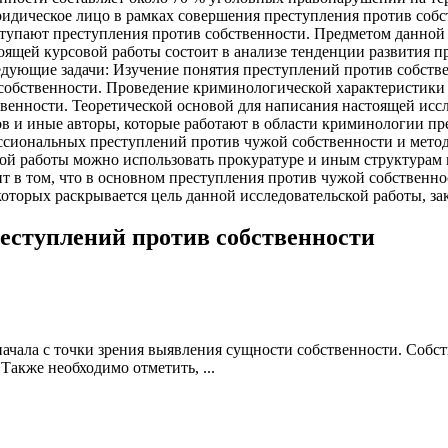
идическое лицо в рамках совершения преступления против соб
упают преступления против собственности. Предметом данной 
оящей курсовой работы состоит в анализе тенденции развития 
едующие задачи: Изучение понятия преступлений против собств
собственности. Проведение криминологической характеристики
венности. Теоретической основой для написания настоящей исс
нов и иные авторы, которые работают в области криминологии п
ссиональных преступлений против чужой собственности и метод
этой работы можно использовать прокуратуре и иным структурам
ит в том, что в основном преступления против чужой собствен
в которых раскрывается цель данной исследовательской работы, 
еступлений против собственности
чала с точки зрения выявления сущности собственности. Собств
Также необходимо отметить, ...