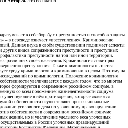
з в Автор24.
Это бесплатно.
одразумевает в себе борьбу с преступностью и способов защиты
men» – в переводе означает «преступление». Криминологию
овый. Данная наука в своём существовании поднимает аспекты
н и других видов сопряжённости преступности и преступных
рофилактики преступности на той или иной территории.
масс различных слоёв населения. Криминология ставит ряд
совершению преступления. Также криминология пытается
рует среду криминологов и криминологии в целом. Поэтому на
 исследований по криминологии. Положение криминология
собственности увеличивается с каждым годом, что во многом
орое формируется в современном российском социуме, в
пряжённую со всем положением жизнедеятельности социума
ют существующие в нём противоречия, которые являются
 чужой собственности осуществляют профессиональные
следовании уголовного дела по уголовному правонарушению
ротив собственности в современном российском социуме
ных деяний, но и увеличение удельного веса уголовных
х осуществляемых в России уголовных правонарушений.
ерритории Российской Федерации. Материальный и