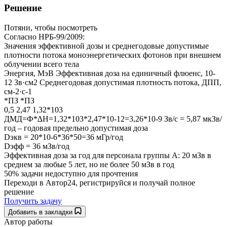
Решение
Потяни, чтобы посмотреть
Согласно НРБ-99/2009:
Значения эффективной дозы и среднегодовые допустимые
плотности потока моноэнергетических фотонов при внешнем
облучении всего тела
Энергия, МэВ Эффективная доза на единичный флюенс, 10-
12 Зв·см2 Среднегодовая допустимая плотность потока, ДПП,
см-2·с-1
*ПЗ *ПЗ
0,5 2,47 1,32*103
ДМД=Ф*∆Н=1,32*103*2,47*10-12=3,26*10-9 Зв/с = 5,87 мкЗв/
год – годовая предельно допустимая доза
Dэкв = 20*10-6*36*50=36 мГр/год
Dэфф = 36 мЗв/год
Эффективная доза за год для персонала группы А: 20 мЗв в
среднем за любые 5 лет, но не более 50 мЗв в год
50% задачи
недоступно для прочтения
Переходи в Автор24, регистрируйся и получай полное
решение
Получить задачу
Добавить в закладки
Автор работы