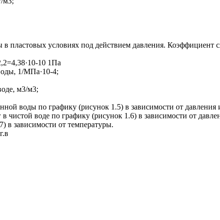
/м3;
ы в пластовых условиях под действием давления. Коэффициент 
2,2=4,38·10-10 1Па
воды, 1/МПа·10-4;
оде, м3/м3;
ной воды по графику (рисунок 1.5) в зависимости от давления 
в чистой воде по графику (рисунок 1.6) в зависимости от давле
) в зависимости от температуры.
г.в