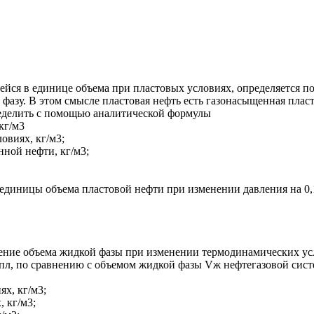
щейся в единице объема при пластовых условиях, определяется 
фазу. В этом смысле пластовая нефть есть газонасыщенная пласт
еделить с помощью аналитической формулы
кг/м3
овиях, кг/м3;
нной нефти, кг/м3;
 единицы объема пластовой нефти при изменении давления на 0
ение объема жидкой фазы при изменении термодинамических ус
пл, по сравнению с объемом жидкой фазы Vж нефтегазовой систе
ях, кг/м3;
 кг/м3;