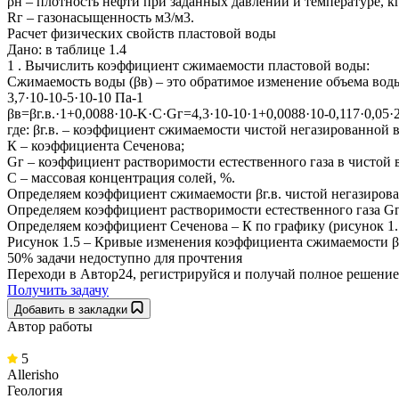
ρн – плотность нефти при заданных давлении и температуре, кг
Rг – газонасыщенность м3/м3.
Расчет физических свойств пластовой воды
Дано: в таблице 1.4
1 . Вычислить коэффициент сжимаемости пластовой воды:
Сжимаемость воды (βв) – это обратимое изменение объема вод
3,7·10-10-5·10-10 Па-1
βв=βг.в.·1+0,0088·10-K·C·Gг=4,3·10-10·1+0,0088·10-0,117·0,05·
где: βг.в. – коэффициент сжимаемости чистой негазированной 
К – коэффициента Сеченова;
Gг – коэффициент растворимости естественного газа в чистой в
C – массовая концентрация солей, %.
Определяем коэффициент сжимаемости βг.в. чистой негазирован
Определяем коэффициент растворимости естественного газа Gг 
Определяем коэффициент Сеченова – К по графику (рисунок 1.7
Рисунок 1.5 – Кривые изменения коэффициента сжимаемости β
50% задачи
недоступно для прочтения
Переходи в Автор24, регистрируйся и получай полное решение
Получить задачу
Добавить в закладки
Автор работы
5
Allerisho
Геология