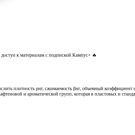
 доступ к материалам с подпиской Кампус+ 🔥
слить плотность ρнг, сжимаемость βнг, объемный коэффициент н
фтеновой и ароматической групп, которая в пластовых и станда