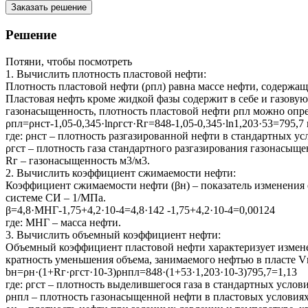
Заказать решение
Решение
Потяни, чтобы посмотреть
1. Вычислить плотность пластовой нефти:
Плотность пластовой нефти (ρпл) равна массе нефти, содержа
Пластовая нефть кроме жидкой фазы содержит в себе и газовую 
газонасыщенность, плотность пластовой нефти ρпл можно опр
ρпл=ρнст-1,05-0,345·lnρгст·Rг=848-1,05-0,345·ln1,203·53=795,7 
где: ρнст – плотность разгазированной нефти в стандартных усл
ρгст – плотность газа стандартного разгазирования газонасыще
Rг – газонасыщенность м3/м3.
2. Вычислить коэффициент сжимаемости нефти:
Коэффициент сжимаемости нефти (βн) – показатель изменения
системе СИ – 1/МПа.
β=4,8·MНГ-1,75+4,2·10-4=4,8·142 -1,75+4,2·10-4=0,00124
где: MНГ – масса нефти.
3. Вычислить объемный коэффициент нефти:
Объемный коэффициент пластовой нефти характеризует измен
кратность уменьшения объема, занимаемого нефтью в пласте V
bн=ρн·(1+Rг·ρгст·10-3)ρнпл=848·(1+53·1,203·10-3)795,7=1,13
где: ρгст – плотность выделившегося газа в стандартных услови
ρнпл – плотность газонасыщенной нефти в пластовых условиях,