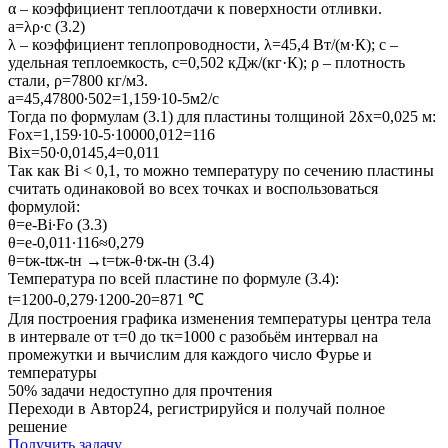
α – коэффициент теплоотдачи к поверхности отливки.
a=λρ∙c (3.2)
λ – коэффициент теплопроводности, λ=45,4 Вт/(м·К); с –
удельная теплоемкость, с=0,502 кДж/(кг·К); ρ – плотность
стали, ρ=7800 кг/м3.
a=45,47800∙502=1,159∙10-5м2/с
Тогда по формулам (3.1) для пластины толщиной 2δx=0,025 м:
Fox=1,159∙10-5∙10000,012=116
Bix=50∙0,0145,4=0,011
Так как Bi < 0,1, то можно температуру по сечению пластины
считать одинаковой во всех точках и воспользоваться
формулой:
θ=e-Bi∙Fo (3.3)
θ=e-0,011∙116≈0,279
θ=tж-ttж-tн →t=tж-θ∙tж-tн (3.4)
Температура по всей пластине по формуле (3.4):
t=1200-0,279∙1200-20=871 ℃
Для построения графика изменения температуры центра тела
в интервале от τ=0 до τк=1000 с разобьём интервал на
промежутки и вычислим для каждого число Фурье и
температуры
50% задачи
недоступно для прочтения
Переходи в Автор24, регистрируйся и получай полное
решение
Получить задачу