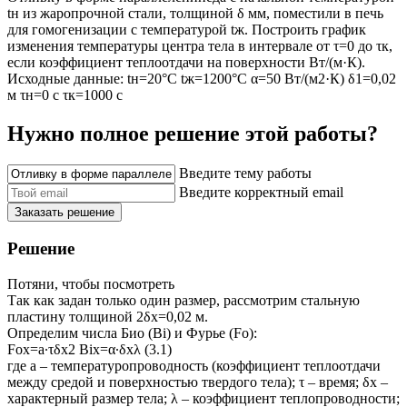
tн из жаропрочной стали, толщиной δ мм, поместили в печь
для гомогенизации с температурой tж. Построить график
изменения температуры центра тела в интервале от τ=0 до τк,
если коэффициент теплоотдачи на поверхности Вт/(м·К).
Исходные данные: tн=20°C tж=1200°C α=50 Вт/(м2·К) δ1=0,02
м τн=0 с τк=1000 с
Нужно полное решение этой работы?
Введите тему работы
Введите корректный email
Заказать решение
Решение
Потяни, чтобы посмотреть
Так как задан только один размер, рассмотрим стальную
пластину толщиной 2δx=0,02 м.
Определим числа Био (Bi) и Фурье (Fo):
Fox=a∙τδx2 Bix=α∙δxλ (3.1)
где а – температуропроводность (коэффициент теплоотдачи
между средой и поверхностью твердого тела); τ – время; δx –
характерный размер тела; λ – коэффициент теплопроводности;