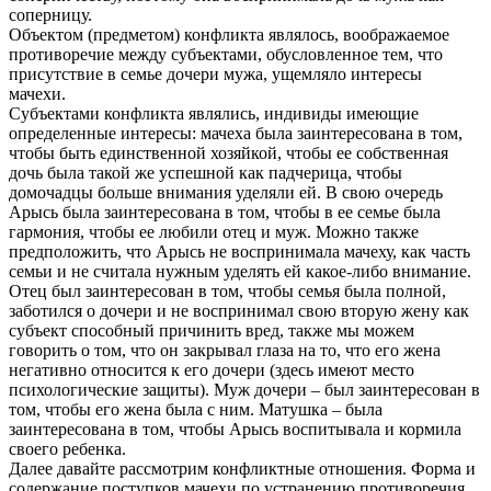
соперницу.
Объектом (предметом) конфликта являлось, воображаемое
противоречие между субъектами, обусловленное тем, что
присутствие в семье дочери мужа, ущемляло интересы
мачехи.
Субъектами конфликта являлись, индивиды имеющие
определенные интересы: мачеха была заинтересована в том,
чтобы быть единственной хозяйкой, чтобы ее собственная
дочь была такой же успешной как падчерица, чтобы
домочадцы больше внимания уделяли ей. В свою очередь
Арысь была заинтересована в том, чтобы в ее семье была
гармония, чтобы ее любили отец и муж. Можно также
предположить, что Арысь не воспринимала мачеху, как часть
семьи и не считала нужным уделять ей какое-либо внимание.
Отец был заинтересован в том, чтобы семья была полной,
заботился о дочери и не воспринимал свою вторую жену как
субъект способный причинить вред, также мы можем
говорить о том, что он закрывал глаза на то, что его жена
негативно относится к его дочери (здесь имеют место
психологические защиты). Муж дочери – был заинтересован в
том, чтобы его жена была с ним. Матушка – была
заинтересована в том, чтобы Арысь воспитывала и кормила
своего ребенка.
Далее давайте рассмотрим конфликтные отношения. Форма и
содержание поступков мачехи по устранению противоречия