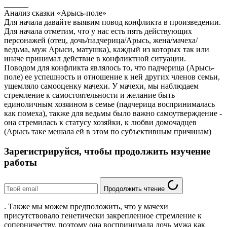
______
Анализ сказки «Арысь-поле»
Для начала давайте выявим повод конфликта в произведении.
Для начала отметим, что у нас есть пять действующих
персонажей (отец, дочь/падчерица/Арысь, жена/мачеха/
ведьма, муж Арыси, матушка), каждый из которых так или
иначе принимал действие в конфликтной ситуации.
Поводом для конфликта являлось то, что падчерица (Арысь-
поле) ее успешность и отношение к ней других членов семьи,
ущемляло самооценку мачехи. У мачехи, мы наблюдаем
стремление к самостоятельности и желание быть
единоличным хозяином в семье (падчерица воспринималась
как помеха), также для ведьмы было важно самоутверждение -
она стремилась к статусу хозяйки, к любви домочадцев
(Арысь таке мешала ей в этом по субъективным причинам)
Зарегистрируйся, чтобы продолжить изучение
работы
Продолжить чтение
. Также мы можем предположить, что у мачехи
присутствовало генетически закрепленное стремление к
соперничеству, поэтому она воспринимала дочь мужа как