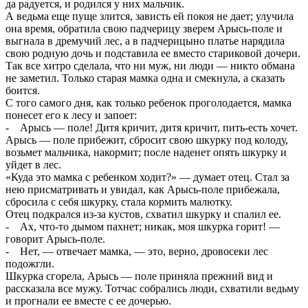
да радуется, и родился у них мальчик.
А ведьма еще пуще злится, зависть ей покоя не дает; улучила
она время, обратила свою падчерицу зверем Арысь-поле и
выгнала в дремучий лес, а в падчерицыно платье нарядила
свою родную дочь и подставила ее вместо стариковой дочери.
Так все хитро сделала, что ни муж, ни люди — никто обмана
не заметил. Только старая мамка одна и смекнула, а сказать
боится.
С того самого дня, как только ребенок проголодается, мамка
понесет его к лесу и запоет:
- Арысь — поле! Дитя кричит, дитя кричит, пить-есть хочет.
Арысь — поле прибежит, сбросит свою шкурку под колоду,
возьмет мальчика, накормит; после наденет опять шкурку и
уйдет в лес.
«Куда это мамка с ребенком ходит?» — думает отец. Стал за
нею присматривать и увидал, как Арысь-поле прибежала,
сбросила с себя шкурку, стала кормить малютку.
Отец подкрался из-за кустов, схватил шкурку и спалил ее.
- Ах, что-то дымом пахнет; никак, моя шкурка горит! —
говорит Арысь-поле.
- Нет, — отвечает мамка, — это, верно, дровосеки лес
подожгли.
Шкурка сгорела, Арысь — поле приняла прежний вид и
рассказала все мужу. Тотчас собрались люди, схватили ведьму
и прогнали ее вместе с ее дочерью.