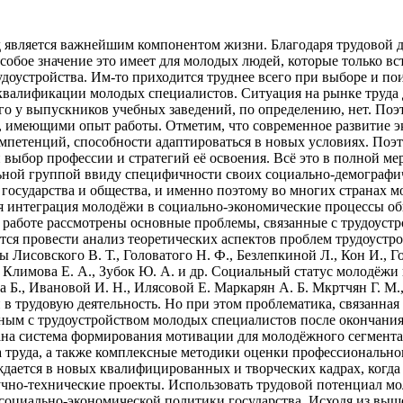
уд является важнейшим компонентом жизни. Благодаря трудовой 
собое значение это имеет для молодых людей, которые только вс
оустройства. Им-то приходится труднее всего при выборе и пои
квалификации молодых специалистов. Ситуация на рынке труда д
ого у выпускников учебных заведений, по определению, нет. П
, имеющими опыт работы. Отметим, что современное развитие э
омпетенций, способности адаптироваться в новых условиях. Поэт
выбор профессии и стратегий её освоения. Всё это в полной ме
ьной группой ввиду специфичности своих социально-демографич
 государства и общества, и именно поэтому во многих странах 
ая интеграция молодёжи в социально-экономические процессы о
й работе рассмотрены основные проблемы, связанные с трудоус
тся провести анализ теоретических аспектов проблем трудоустро
Лисовского В. Т., Головатого Н. Ф., Безлепкиной Л., Кон И., Г
Климова Е. А., Зубок Ю. А. и др. Социальный статус молодёжи н
 Б., Ивановой И. Н., Илясовой Е. Маркарян А. Б. Мкртчян Г. М.
 трудовую деятельность. Но при этом проблематика, связанная 
нным с трудоустройством молодых специалистов после окончани
а система формирования мотивации для молодёжного сегмента р
а труда, а также комплексные методики оценки профессиональног
ждается в новых квалифицированных и творческих кадрах, когда
чно-технические проекты. Использовать трудовой потенциал мо
 социально-экономической политики государства. Исходя из выше