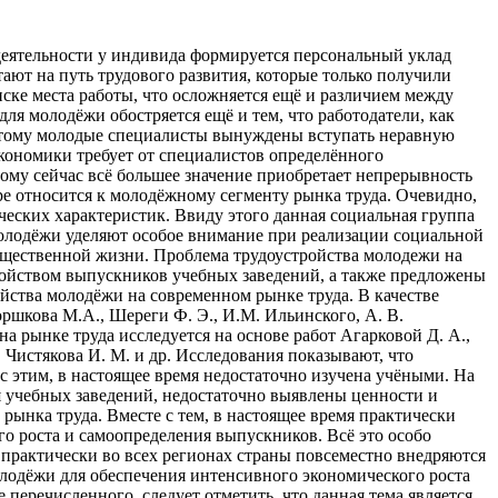
деятельности у индивида формируется персональный уклад
тают на путь трудового развития, которые только получили
ске места работы, что осложняется ещё и различием между
ля молодёжи обостряется ещё и тем, что работодатели, как
оэтому молодые специалисты вынуждены вступать неравную
кономики требует от специалистов определённого
ому сейчас всё большее значение приобретает непрерывность
ре относится к молодёжному сегменту рынка труда. Очевидно,
еских характеристик. Ввиду этого данная социальная группа
молодёжи уделяют особое внимание при реализации социальной
бщественной жизни. Проблема трудоустройства молодежи на
тройством выпускников учебных заведений, а также предложены
йства молодёжи на современном рынке труда. В качестве
оршкова М.А., Шереги Ф. Э., И.М. Ильинского, А. В.
а рынке труда исследуется на основе работ Агарковой Д. А.,
, Чистякова И. М. и др. Исследования показывают, что
с этим, в настоящее время недостаточно изучена учёными. На
я учебных заведений, недостаточно выявлены ценности и
ынка труда. Вместе с тем, в настоящее время практически
о роста и самоопределения выпускников. Всё это особо
 практически во всех регионах страны повсеместно внедряются
лодёжи для обеспечения интенсивного экономического роста
 перечисленного, следует отметить, что данная тема является