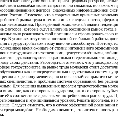
вляются наиболее уязвимой категорией трудовых ресурсов, исп
тройством молодёжи является достаточно сложным, но важным п
и скоординированных центров, снабжённых информационной сист
ауки России. Отмечено, что в современных кризисных экономич
ребностей рынка труда в тех или иных специальностях, сферах д
ески невозможным. Проведённый комплексный анализ тенденций
 факторов, которые будут влиять на российский рынок труда в 
ксимально реализовать свой потенциал и сформировать свою к
тер. В условиях отсутствия постоянной стабильной работы, дост
ция с трудоустройством этому явно не способствует. Поэтому, е
 ближайшее время ожидать от страны интенсивного экономическ
ь своих сотрудников ответственными, целеустремлёнными, амб
иалистов руководствуются возрастными стереотипами: что моло
гнозу своих действий. Работодатели отмечают, что у молодых л
 сфере трудоустройства на рынке труда молодёжи стоит достато
обусловлены как непосредственными недостатками системы упра
т региона к региону меняется, но основа остаётся практически 
ых специалистов, и проблемы системы образования. Без решени
можным. Для решения выявленных проблем трудоустройства мол
внимание, как со стороны государства, так и со стороны субъе
е её в соответствие с реальными потребностями рынка труда. П
региональном и муниципальном уровнях. Решать проблемы, на 
выше. Следует отметить, что в случае эффективной реализации
ти среди молодёжи. Необходимо помнить, что интенсивность раз
а.