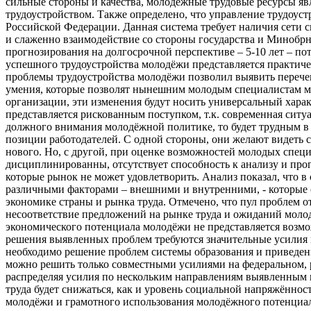
сильные стороны и качества, молодёжные трудовые ресурсы я
трудоустройством. Также определено, что управление трудоус
Российской Федерации. Данная система требует наличия сет
и слаженно взаимодействие со стороны государства и Минобрн
прогнозирования на долгосрочной перспективе – 5-10 лет – пот
успешного трудоустройства молодёжи представляется практич
проблемы трудоустройства молодёжи позволил выявить перечень
умения, которые позволят нынешним молодым специалистам ма
организации, эти изменения будут носить универсальный харак
представляется рискованным поступком, т.к. современная ситуа
должного внимания молодёжной политике, то будет трудным в
позиции работодателей. С одной стороны, они желают видет
нового. Но, с другой, при оценке возможностей молодых спец
дисциплинированны, отсутствует способность к анализу и про
которые рынок не может удовлетворить. Анализ показал, что в
различными факторами – внешними и внутренними, - которые 
экономике страны и рынка труда. Отмечено, что пул проблем о
несоответствие предложений на рынке труда и ожиданий молод
экономического потенциала молодёжи не представляется воз
решения выявленных проблем требуются значительные усилия и 
необходимо решение проблем системы образования и приведени
можно решить только совместными усилиями на федеральном, 
распределяя усилия по нескольким направлениям выявленным 
труда будет снижаться, как и уровень социальной напряжённос
молодёжи и грамотного использования молодёжного потенциал