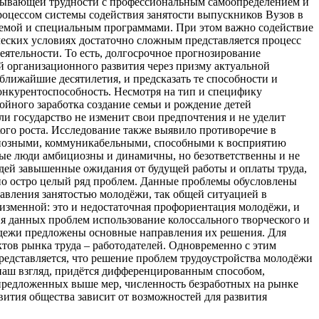
ытывающей трудности с профессиональным самоопределением и
роцессом системы содействия занятости выпускников Вузов в
емой и специальным программами. При этом важно содействие
еских условиях достаточно сложным представляется процесс
еятельности. То есть, долгосрочное прогнозирование
 организационного развития через призму актуальной
ближайшие десятилетия, и предсказать те способности и
онкурентоспособность. Несмотря на тип и специфику
ойного заработка создание семьи и рождение детей
сли государство не изменит свои предпочтения и не уделит
ого роста. Исследование также выявило противоречие в
ициозными, коммуникабельными, способными к восприятию
дые люди амбициозны и динамичны, но безответственны и не
юдей завышенные ожидания от будущей работы и оплаты труда,
чно остро целый ряд проблем. Данные проблемы обусловлены
вления занятостью молодёжи, так общей ситуацией в
неизменной: это и недостаточная профориентация молодёжи, и
я данных проблем использование колоссального творческого и
одежи предложены основные направления их решения. Для
ктов рынка труда – работодателей. Одновременно с этим
редставляется, что решение проблем трудоустройства молодёжи
наш взгляд, придётся дифференцированным способом,
 предложенных выше мер, численность безработных на рынке
вития общества зависит от возможностей для развития