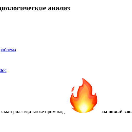
оциологические анализ
проблема
.doc
 к материалам,а также
промокод
на новый зака