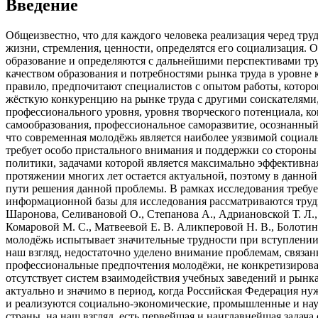
Введение
Общеизвестно, что для каждого человека реализация черед тр
жизни, стремления, ценности, определятся его социализация. О
образование и определяются с дальнейшими перспективами труд
качеством образования и потребностями рынка труда в уровне 
правило, предпочитают специалистов с опытом работы, котор
жёсткую конкуренцию на рынке труда с другими соискателями
профессионального уровня, уровня творческого потенциала, к
самообразования, профессиональное саморазвитие, осознанный 
что современная молодёжь является наиболее уязвимой социал
требует особо пристального внимания и поддержки со стороны
политики, задачами которой является максимально эффективн
протяжении многих лет остается актуальной, поэтому в данно
пути решения данной проблемы. В рамках исследования требуе
информационной базы для исследования рассматриваются труды 
Шаронова, Селивановой О., Степанова А., Адриановской Т. Л., 
Комаровой М. С., Матвеевой Е. В. Аликперовой Н. В., Болотина
молодёжь испытывает значительные трудности при вступлении в
наш взгляд, недостаточно уделено внимание проблемам, связа
профессиональные предпочтения молодёжи, не конкретизирован
отсутствует систем взаимодействия учебных заведений и рынк
актуально и значимо в период, когда Российская Федерация ну
и реализуются социально-экономические, промышленные и нау
страны, на наш взгляд, есть первейшая и наиглавнейшая задача