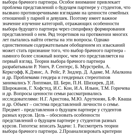
выбора брачного партнера. Особое внимание привлекает
проблема представлений о будущем партнере у студентов, что
вызвано противоречивыми взглядами на ценности семейных
отношений у парней и девушек. Поэтому имеет важное
значение изучение категорий, отражающих особенности
выбора будущего партнера через специфику формирования
представлений о нем. Ряд теоретиков на протяжении многих
лет пытались найти ответы на эти вопросы. Однако
единственным содержательным обобщением их изысканий
может стать признание того, что выбор брачного партнера -
намного более сложный вопрос, чем это представляется на
первый взгляд. Теории выбора брачного партнера
разрабатывали Р. Уинч, Р. Сентерс, Б. Мурстрейн, А.
Керкгофф, К.Дэвис, А. Рейс, Р. Зидлер, Д. Адаме, М. Абалкина
и др. Проблемами гендера и гендерных стереотипов
занимались У. Липпман, Ш. Берн, П.Н. Шихирев, Д.И.
Широканов, Г. Хофстед, И.С. Кон, И.А. Ильин, Т.М. Горичева
и др. Вопросы ценности семьи рассматривались
исследователями: Н.Г. Аристова, М.Ю. Арутюнян, Б.Ф. Кваша
и др. Объект – система представлений личности о семье.
Предмет - представления о будущем партнере у студентов
разных курсов. Цель – обосновать особенности
представлений о будущем партнере у студентов разных
курсов. Гипотеза: вписать Задачи: 1. Рассмотреть теории
выбора брачного партнера. 2.Проанализировать критерии