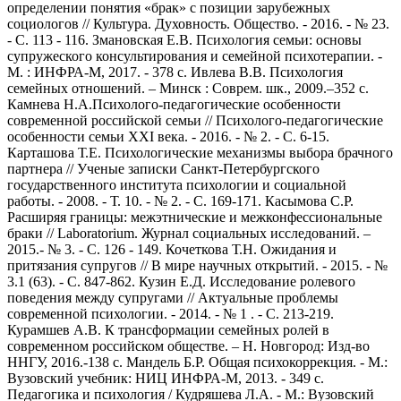
определении понятия «брак» с позиции зарубежных
социологов // Культура. Духовность. Общество. - 2016. - № 23.
- С. 113 - 116. Змановская Е.В. Психология семьи: основы
супружеского консультирования и семейной психотерапии. -
М. : ИНФРА-М, 2017. - 378 с. Ивлева В.В. Психология
семейных отношений. – Минск : Соврем. шк., 2009.–352 с.
Камнева Н.А.Психолого-педагогические особенности
современной российской семьи // Психолого-педагогические
особенности семьи ХХI века. - 2016. - № 2. - С. 6-15.
Карташова Т.Е. Психологические механизмы выбора брачного
партнера // Ученые записки Санкт-Петербургского
государственного института психологии и социальной
работы. - 2008. - Т. 10. - № 2. - С. 169-171. Касымова С.Р.
Расширяя границы: межэтнические и межконфессиональные
браки // Laboratorium. Журнал социальных исследований. –
2015.- № 3. - С. 126 - 149. Кочеткова Т.Н. Ожидания и
притязания супругов // В мире научных открытий. - 2015. - №
3.1 (63). - С. 847-862. Кузин Е.Д. Исследование ролевого
поведения между супругами // Актуальные проблемы
современной психологии. - 2014. - № 1 . - С. 213-219.
Курамшев А.В. К трансформации семейных ролей в
современном российском обществе. – Н. Новгород: Изд-во
ННГУ, 2016.-138 с. Мандель Б.Р. Общая психокоррекция. - М.:
Вузовский учебник: НИЦ ИНФРА-М, 2013. - 349 с.
Педагогика и психология / Кудряшева Л.А. - М.: Вузовский