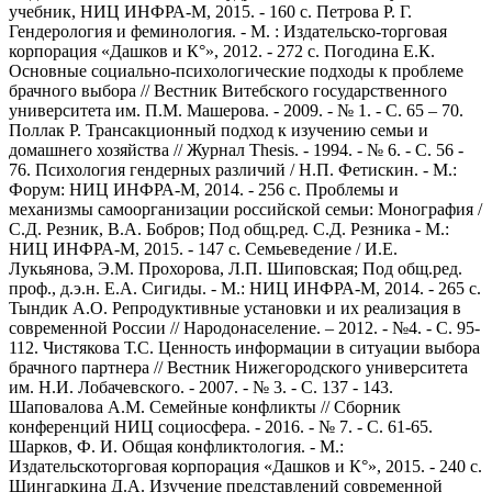
учебник, НИЦ ИНФРА-М, 2015. - 160 с. Петрова Р. Г.
Гендерология и феминология. - М. : Издательско-торговая
корпорация «Дашков и К°», 2012. - 272 с. Погодина Е.К.
Основные социально-психологические подходы к проблеме
брачного выбора // Вестник Витебского государственного
университета им. П.М. Машерова. - 2009. - № 1. - С. 65 – 70.
Поллак Р. Трансакционный подход к изучению семьи и
домашнего хозяйства // Журнал Thesis. - 1994. - № 6. - С. 56 -
76. Психология гендерных различий / Н.П. Фетискин. - М.:
Форум: НИЦ ИНФРА-М, 2014. - 256 с. Проблемы и
механизмы самоорганизации российской семьи: Монография /
С.Д. Резник, В.А. Бобров; Под общ.ред. С.Д. Резника - М.:
НИЦ ИНФРА-М, 2015. - 147 с. Семьеведение / И.Е.
Лукьянова, Э.М. Прохорова, Л.П. Шиповская; Под общ.ред.
проф., д.э.н. Е.А. Сигиды. - М.: НИЦ ИНФРА-М, 2014. - 265 с.
Тындик А.О. Репродуктивные установки и их реализация в
современной России // Народонаселение. – 2012. - №4. - С. 95-
112. Чистякова Т.С. Ценность информации в ситуации выбора
брачного партнера // Вестник Нижегородского университета
им. Н.И. Лобачевского. - 2007. - № 3. - С. 137 - 143.
Шаповалова А.М. Семейные конфликты // Сборник
конференций НИЦ социосфера. - 2016. - № 7. - С. 61-65.
Шарков, Ф. И. Общая конфликтология. - М.:
Издательскоторговая корпорация «Дашков и К°», 2015. - 240 с.
Шингаркина Д.А. Изучение представлений современной