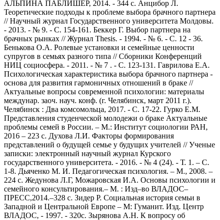
АЛЬПИНА ПАБЛИШЕР, 2014. - 344 с. Анцибор Л.
Теоретические подходы к проблеме выбора брачного партнера
// Научный журнал Государственного университета Молдовы.
- 2013. - № 9. - С. 154-161. Беккер Г. Выбор партнера на
брачных рынках // Журнал Thesis. - 1994. - № 6. - С. 12 - 36.
Бенькова О.А. Ролевые установки и семейные ценности
супругов в семьях разного типа // Сборники Конференций
НИЦ социосфера. - 2011. - № 7 . - С. 123-131. Гаврилова Е.А.
Психологическая характеристика выбора брачного партнера -
основа для развития гармоничных отношений в браке //
Актуальные вопросы современной психологии: материалы
междунар. заоч. науч. конф. (г. Челябинск, март 2011 г.).
Челябинск : Два комсомольца, 2017. - С. 17-22. Гурко Е.М.
Представления студенческой молодежи о браке Актуальные
проблемы семей в России. – М.: Институт социологии РАН,
2016 – 223 с. Духова Л.И. Факторы формирования
представлений о будущей семье у будущих учителей // Ученые
записки: электронный научный журнал Курского
государственного университета. - 2016. - № 4 (24). - Т. 1. – С.
1-8. Дьяченко М. И. Педагогическая психология. – М., 2008. –
224 с. Жедунова Л.Г, Можаровская И.А. Основы психологии и
семейного консультирования.– М. : Изд–во ВЛАДОС–
ПРЕСС,2014.–328 с. Зидер Р. Социальная история семьи в
Западной и Центральной Европе – М: Гуманит. Изд. Центр
ВЛАДОС, - 1997. - 320с. Зырянова А.Н. К вопросу об