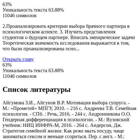
63%
Уникальность текста
63.88%
11046 символов
2.Проанализировать критерии выбора брачного партнера в
психологическом аспекте. 3. Изучить представления
студентов о будущем партнере. Вписать эмпирические задачи
Теоретическая значимость исследования выражается в том,
что были проанализированы осно...
Открыть главу
63%
Уникальность текста
63.88%
11046 символов
Список литературы
Айгумова З.И., Айгунов В.Р. Мотивация выбора супруга. -
М.: «Прометей» МПГУ, 2010. – 216 с. Андреева Т.В. Семейная
психология. - СПб. : Речь, 2016. - 244 с. Андронникова О.О.
Гендерная дифференциация в психологии. - М.: Вузовский
учебник: НИЦ ИНФРА-М, 2016. - 264 с. Андерсон, Дж.
Стратегия семейной жизни: Как реже мыть посуду, чаще
заниматься сексом и меньше ссориться. Пер. с англ. - М.: