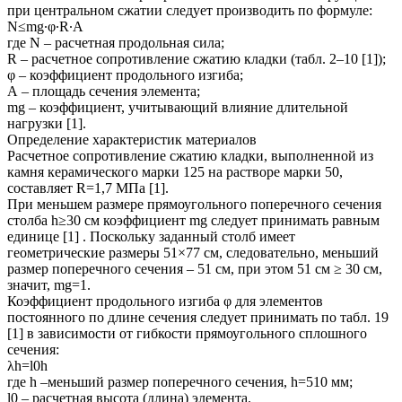
при центральном сжатии следует производить по формуле:
N≤mg∙φ∙R∙A
где N – расчетная продольная сила;
R – расчетное сопротивление сжатию кладки (табл. 2–10 [1]);
φ – коэффициент продольного изгиба;
А – площадь сечения элемента;
mg – коэффициент, учитывающий влияние длительной
нагрузки [1].
Определение характеристик материалов
Расчетное сопротивление сжатию кладки, выполненной из
камня керамического марки 125 на растворе марки 50,
составляет R=1,7 МПа [1].
При меньшем размере прямоугольного поперечного сечения
столба h≥30 см коэффициент mg следует принимать равным
единице [1] . Поскольку заданный столб имеет
геометрические размеры 51×77 см, следовательно, меньший
размер поперечного сечения – 51 см, при этом 51 см ≥ 30 см,
значит, mg=1.
Коэффициент продольного изгиба φ для элементов
постоянного по длине сечения следует принимать по табл. 19
[1] в зависимости от гибкости прямоугольного сплошного
сечения:
λh=l0h
где h –меньший размер поперечного сечения, h=510 мм;
l0 – расчетная высота (длина) элемента.