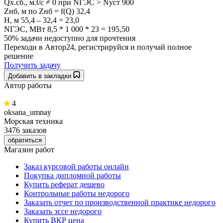
Qх.сб., м3/с ≠ 0 при NГЭС > Nуст 900
Zнб, м по Zнб = f(Q) 32,4
Н, м 55,4 – 32,4 = 23,0
NГЭС, МВт 8,5 * 1 000 * 23 = 195,50
50% задачи
недоступно для прочтения
Переходи в Автор24, регистрируйся и получай полное
решение
Получить задачу
Добавить в закладки
Автор работы
4
oksana_umnay
Морская техника
3476 заказов
обратиться
Магазин работ
Заказ курсовой работы онлайн
Покупка дипломной работы
Купить реферат дешево
Контрольные работы недорого
Заказать отчет по производственной практике недорого
Заказать эссе недорого
Купить ВКР цена