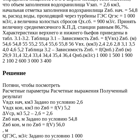
что объем заполнения водохранилища Vзап. = 2,6 км3,
начальная отметка заполнения водохранилища Zвб. нач. = 54,8
м, расход воды, проходящий через турбины ГЭС Qгэс = 1 000
м3/с, а величина холостых сбросов Qх.сб. = 900 м3/с. Принять
величину среднемесячного К.П.Д. станции равным 86,7%.
Характеристики верхнего и нижнего бьефов приведены в
табл. 3.1-3.2. Таблица 3.1 – Зависимость Zвб. = f(Vвх) Zвб. (м)
54,6 54,8 55 55,2 55,4 55,6 55,8 56 Vвх. (км3) 2,4 2,6 2,8 3,1 3,5
4,0 4,6 5,2 Таблица 3.2 – Зависимость Zнб. = f(Qнб.) Zнб (м)
29,9 31,4 32,4 33,4 34,4 35,4 36,4 Qнб.(м3/с) 1 000 1 500 1 900
2 100 2 600 3 000 3 400
Решение
Потяни, чтобы посмотреть
Расчетные параметры Расчетные выражения Полученный
результат
Vвдх нач, км3 Задано по условию 2,6
Vвдх кон, км3 по Zвб = f(V) 5,2
∆Vср, м3 5,2 – 2,6 = 2,6
Zвб нач, м Задано по условию 54,8
Zвб кон, м по Zвб = f(V) 56,0
, м
QГЭС, м3/с Задано по условию 1 000