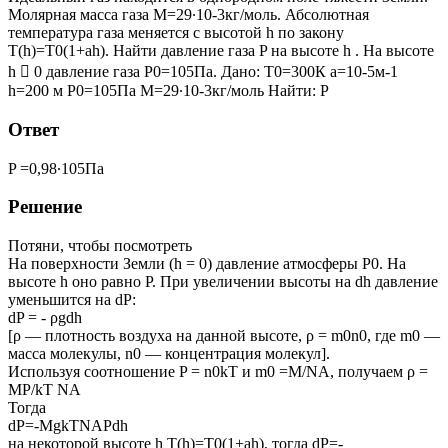
Молярная масса газа M=29∙10-3кг/моль. Абсолютная
температура газа меняется с высотой h по закону
T(h)=T0(1+ah). Найти давление газа P на высоте h . На высоте
h  0 давление газа Р0=105Па. Дано: Т0=300К а=10-5м-1
h=200 м Р0=105Па M=29∙10-3кг/моль Найти: Р
Ответ
P =0,98∙105Па
Решение
Потяни, чтобы посмотреть
На поверхности Земли (h = 0) давление атмосферы P0. На
высоте h оно равно P. При увеличении высоты на dh давление
уменьшится на dP:
dP = - ρgdh
[ρ — плотность воздуха на данной высоте, ρ = m0n0, где m0 —
масса молекулы, n0 — концентрация молекул].
Используя соотношение P = n0kТ и m0 =M/NA, получаем ρ =
MP/kT NA
Тогда
dP=-MgkTNAPdh
на некоторой высоте h T(h)=T0(1+ah), тогда dP=-