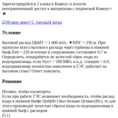
Зарегистрируйся в 2 клика в Кампус и получи
неограниченный доступ к материалам с подпиской Кампус+
🔥
Условие
Бытовой расход QБЫТ = 1 600 м3/с, ▼НПГ = 250 м. При
пропуске всего бытового расхода через турбины в нижний
бьеф Zнб = 210 м потери в сооружениях составляют 0,7 м.
Определить, понадобится ли холостой сброс воды из
водохранилища, если Nуст = 500 МВт, к.п.д. станции = 0,9,
водохранилище полностью наполнено и ГЭС работает на
бытовом стоке? Ответ пояснить.
Решение
Потяни, чтобы посмотреть
Если при работе ГЭС возникает необходимость, чтобы расход
воды в нижнем бьефе Qнб(Нг) был больше Qгмакс(Нг), то для
этого производят холостые сбросы воды из водохранилища в
нижний бьеф с расходом:
(5.1)