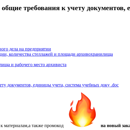
 общие требования к учету документов, 
ого дела на предприятии
ации, количества стеллажей и площади архивохранилища
ища и рабочего место архивиста
чету документов, единицы учета, система учебных доку
.doc
 к материалам,а также
промокод
на новый зака