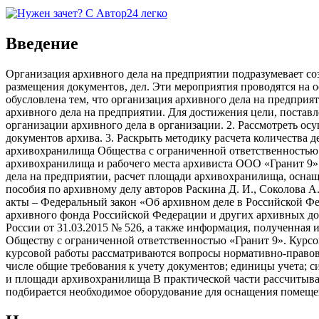
Введение
Организация архивного дела на предприятии подразумевает со
размещения документов, дел. Эти мероприятия проводятся на 
обусловлена тем, что организация архивного дела на предприя
архивного дела на предприятии. Для достижения цели, постав
организации архивного дела в организации. 2. Рассмотреть ос
документов архива. 3. Раскрыть методику расчета количества 
архивохранилища Общества с ограниченной ответственностью 
архивохранилища и рабочего места архивиста ООО «Гранит 9»
дела на предприятии, расчет площади архивохранилища, осна
пособия по архивному делу авторов Раскина Д. И., Соколова 
акты – Федеральный закон «Об архивном деле в Российской Фе
архивного фонда Российской Федерации и других архивных док
России от 31.03.2015 № 526, а также информация, полученная
Обществу с ограниченной ответственностью «Гранит 9». Курсов
курсовой работы рассматриваются вопросы нормативно-правово
числе общие требования к учету документов; единицы учета; си
и площади архивохранилища В практической части рассчитыва
подбирается необходимое оборудование для оснащения помеще