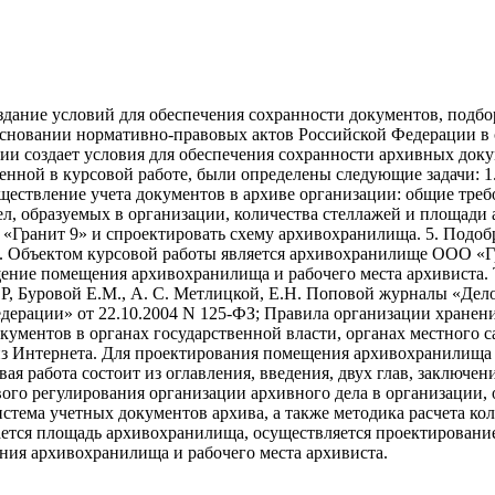
здание условий для обеспечения сохранности документов, подбо
основании нормативно-правовых актов Российской Федерации в 
тии создает условия для обеспечения сохранности архивных док
ленной в курсовой работе, были определены следующие задачи: 
уществление учета документов в архиве организации: общие треб
дел, образуемых в организации, количества стеллажей и площади
«Гранит 9» и спроектировать схему архивохранилища. 5. Подоб
. Объектом курсовой работы является архивохранилище ООО «Гр
щение помещения архивохранилища и рабочего места архивиста.
А.Р, Буровой Е.М., А. С. Метлицкой, Е.Н. Поповой журналы «Д
дерации» от 22.10.2004 N 125-ФЗ; Правила организации хранени
ументов в органах государственной власти, органах местного 
 из Интернета. Для проектирования помещения архивохранилища
ая работа состоит из оглавления, введения, двух глав, заключе
го регулирования организации архивного дела в организации, о
стема учетных документов архива, а также методика расчета кол
ется площадь архивохранилища, осуществляется проектировани
ния архивохранилища и рабочего места архивиста.