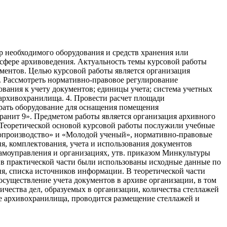
р необходимого оборудования и средств хранения или
сфере архивоведения. Актуальность темы курсовой работы
ументов. Целью курсовой работы является организация
1. Рассмотреть нормативно-правовое регулирование
ования к учету документов; единицы учета; система учетных
 архивохранилища. 4. Провести расчет площади
рать оборудование для оснащения помещения
анит 9». Предметом работы является организация архивного
 Теоретической основой курсовой работы послужили учебные
елопроизводство» и «Молодой ученый», нормативно-правовые
я, комплектования, учета и использования документов
самоуправления и организациях, утв. приказом Минкультуры
 в практической части были использованы исходные данные по
ния, списка источников информации. В теоретической части
существление учета документов в архиве организации, в том
ичества дел, образуемых в организации, количества стеллажей
е архивохранилища, проводится размещение стеллажей и