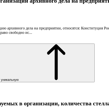
ганизации архивного дела на предприят
ю архивного дела на предприятии, относятся: Конституция Ро
право свободно ис...
ь уникальную
азуемых в организации, количества сте