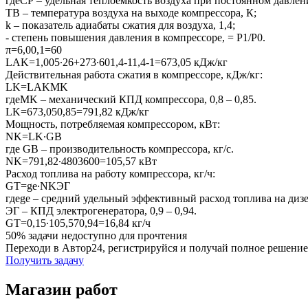
гдеСР – удельная теплоемкость воздуха при постоянном давлени
ТВ – температура воздуха на выходе компрессора, К;
k – показатель адиабаты сжатия для воздуха, 1,4;
- степень повышения давления в компрессоре, = Р1/Р0.
π=6,00,1=60
LAK=1,005∙26+273∙601,4-11,4-1=673,05 кДж/кг
Действительная работа сжатия в компрессоре, кДж/кг:
LK=LAKMK
гдеMK – механический КПД компрессора, 0,8 – 0,85.
LK=673,050,85=791,82 кДж/кг
Мощность, потребляемая компрессором, кВт:
NK=LK∙GB
где GB – производительность компрессора, кг/с.
NK=791,82∙4803600=105,57 кВт
Расход топлива на работу компрессора, кг/ч:
GT=ge∙NKЭГ
гдеge – средний удельный эффективный расход топлива на дизел
ЭГ – КПД электрогенератора, 0,9 – 0,94.
GT=0,15∙105,570,94=16,84 кг/ч
50% задачи
недоступно для прочтения
Переходи в Автор24, регистрируйся и получай полное решение
Получить задачу
Магазин работ