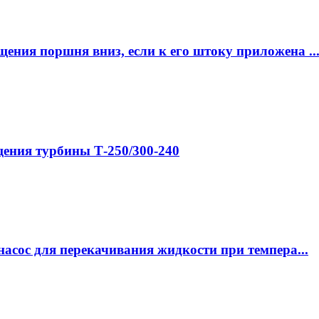
ния поршня вниз, если к его штоку приложена ..
ения турбины Т-250/300-240
насос для перекачивания жидкости при темпера...