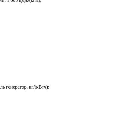
и, 1,005 кДж/(кгК);
ь генератор, кг/(кВтч);