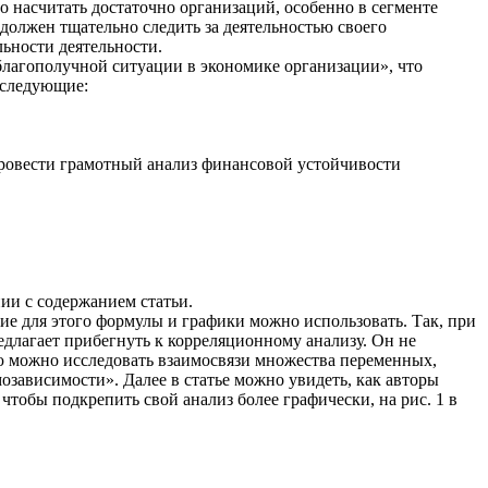
о насчитать достаточно организаций, особенно в сегменте
должен тщательно следить за деятельностью своего
ьности деятельности.
благополучной ситуации в экономике организации», что
я следующие:
провести грамотный анализ финансовой устойчивости
нии с содержанием статьи.
кие для этого формулы и графики можно использовать. Так, при
длагает прибегнуть к корреляционному анализу. Он не
ью можно исследовать взаимосвязи множества переменных,
озависимости». Далее в статье можно увидеть, как авторы
тобы подкрепить свой анализ более графически, на рис. 1 в