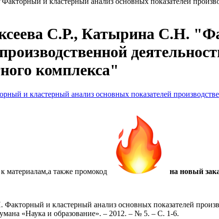
. "Факторный и кластерный анализ основных показателей произ
ксеева С.Р., Катырина С.Н. "
 производственной деятельнос
ного комплекса"
кторный и кластерный анализ основных показателей производст
 к материалам,а также
промокод
на новый зака
.Н. Факторный и кластерный анализ основных показателей прои
ана «Наука и образование». – 2012. – № 5. – С. 1-6.