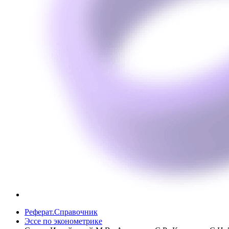
Реферат.Справочник
Эссе по эконометрике