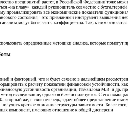
личество предприятий растет, в Российской Федерации тоже можн
ся «на плаву», каждый руководитель совместно с бухгалтерией 
ему проанализировать все экономические показатели функционал
ансового состояния – это признанный инструмент выявления не
для анализа могут быть взяты коэффициенты. Так, к ним относятс
спользовать определенные методики анализа, которые помогут 
боты
ерный и факторный, что и будет связано в дальнейшем рассмотре
сформировать к расчету показатели финансовой устойчивости, ка
нансовую устойчивость организации, Измайлова М.В. и др. пре
метод исследование, однако всё же используется. С его помощ
 Факторный же, в свою очередь, «дает общее представление взаим
лучить краткое описание структуры зависимости. Более того, ч
лавных компонент, имеющих отношение к общей дисперсии