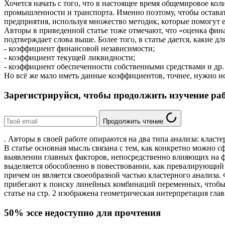
Хочется начать с того, что в настоящее время общемировое ко
промышленности и транспорта. Именно поэтому, чтобы оставать
предприятия, используя множество методик, которые помогут 
Авторы в приведенной статье тоже отмечают, что «оценка фин
подтверждает слова выше. Более того, в статье дается, какие 
- коэффициент финансовой независимости;
- коэффициент текущей ликвидности;
- коэффициент обеспеченности собственными средствами и др.
Но всё же мало иметь данные коэффициентов, точнее, нужно и
Зарегистрируйся, чтобы продолжить изучение ра
Продолжить чтение
. Авторы в своей работе опираются на два типа анализа: класт
В статье основная мысль связана с тем, как конкретно можно 
выявлении главных факторов, непосредственно влияющих на фи
выделяется обособленно в повествовании, как превалирующий 
причем он является своеобразной частью кластерного анализа.
прибегают к поиску линейных комбинаций переменных, чтобы по
статье на стр. 2 изображена геометрическая интерпретация г
50% эссе недоступно для прочтения