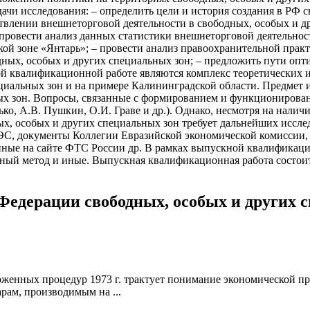
и исследования: – определить цели и история создания в РФ с
влении внешнеторговой деятельности в свободных, особых и др
 провести анализ данных статистики внешнеторговой деятельнос
ой зоне «Янтарь»; – провести анализ правоохранительной прак
ных, особых и других специальных зон; – предложить пути оп
ой квалификационной работе являются комплекс теоретических 
циальных зон и на примере Калининградской области. Предмет 
ных зон. Вопросы, связанные с формированием и функционирова
ько, А.В. Пушкин, О.И. Граве и др.). Однако, несмотря на нали
х, особых и других специальных зон требует дальнейших иссле
, документы Коллегии Евразийской экономической комиссии, 
щенные на сайте ФТС России др. В рамках выпускной квалифика
ный метод и иные. Выпускная квалификационная работа состоит 
 Федерации свободных, особых и других 
енных процедур 1973 г. трактует понимание экономической пр
рам, производимым на ...