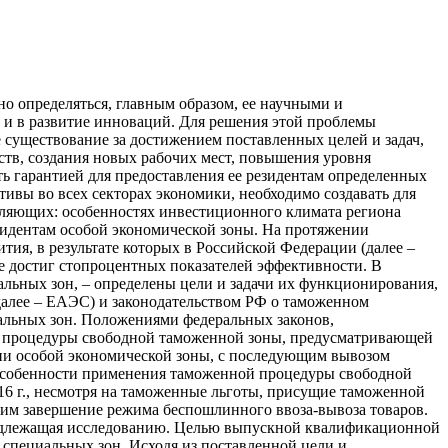
о определяться, главным образом, ее научными и
 и в развитие инноваций. Для решения этой проблемы
 существование за достижением поставленных целей и задач,
тв, создания новых рабочих мест, повышения уровня
ть гарантией для предоставления ее резидентам определенных
ивы во всех секторах экономики, необходимо создавать для
авляющих: особенностях инвестиционного климата региона
зидентам особой экономической зоны. На протяжении
тия, в результате которых в Российской Федерации (далее –
е достиг стопроцентных показателей эффективности. В
альных зон, – определены цели и задачи их функционирования,
далее – ЕАЭС) и законодательством РФ о таможенном
альных зон. Положениями федеральных законов,
й процедуры свободной таможенной зоны, предусматривающей
рии особой экономической зоны, с последующим вывозом
Особенности применения таможенной процедуры свободной
16 г., несмотря на таможенные льготы, присущие таможенной
ним завершение режима беспошлинного ввоза-вывоза товаров.
подлежащая исследованию. Целью выпускной квалификационной
 специальных зон. Исходя из поставленной цели и