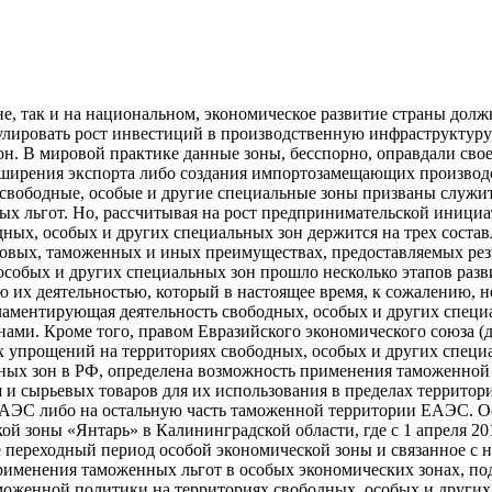
е, так и на национальном, экономическое развитие страны должн
лировать рост инвестиций в производственную инфраструктуру
н. В мировой практике данные зоны, бесспорно, оправдали свое
сширения экспорта либо создания импортозамещающих производс
, свободные, особые и другие специальные зоны призваны служи
 льгот. Но, рассчитывая на рост предпринимательской инициат
дных, особых и других специальных зон держится на трех сост
оговых, таможенных и иных преимуществах, предоставляемых ре
особых и других специальных зон прошло несколько этапов разви
 их деятельностью, который в настоящее время, к сожалению, н
гламентирующая деятельность свободных, особых и других специ
ами. Кроме того, правом Евразийского экономического союза (
 упрощений на территориях свободных, особых и других специ
ьных зон в РФ, определена возможность применения таможенно
 и сырьевых товаров для их использования в пределах террито
ЕАЭС либо на остальную часть таможенной территории ЕАЭС. 
й зоны «Янтарь» в Калининградской области, где с 1 апреля 20
 переходный период особой экономической зоны и связанное с 
 применения таможенных льгот в особых экономических зонах, 
моженной политики на территориях свободных, особых и других