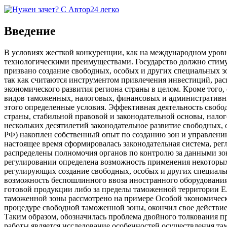
Введение
В условиях жесткой конкуренции, как на международном уровн
технологическими преимуществами. Государство должно стиму
призвано создание свободных, особых и других специальных зо
так как считаются инструментом привлечения инвестиций, ра
экономического развития региона страны в целом. Кроме того
видов таможенных, налоговых, финансовых и административных
этого определенные условия. Эффективная деятельность свобо
страны, стабильной правовой и законодательной основы, нал
нескольких десятилетий законодательное развитие свободных, 
РФ) накоплен собственный опыт по созданию зон и управлению
настоящее время сформировалась законодательная система, ре
распределены полномочия органов по контролю за данными зон
регулировании определена возможность применения некоторых
регулирующих создание свободных, особых и других специал
возможность беспошлинного ввоза иностранного оборудования
готовой продукции либо за пределы таможенной территории 
таможенной зоны рассмотрено на примере Особой экономическо
процедуре свободной таможенной зоны, окончил свое действие
Таким образом, обозначилась проблема двойного толкования
работы является исследование особенностей осуществления та