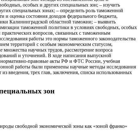
вободных, особых и других специальных зон; – изучить
угих специальных зонах; – определить роль таможенной
ти и оценка состояния доходов федерального бюджета,
тики Калининградской областной таможни; – выявить
тимизации таможенной политики в условиях свободных, особых
и практических вопросов, связанных с таможенным
исследования работы это нормы таможенного законодательства
нием территорий с особым экономическим статусом,
чие множества научных трудов, рассмотрение вопроса
дований и уточнений. В ходе написания выпускной
нормативно-правовые акты РФ и ФТС России, учебная
ционной работы были применены научные методы исследования
из введения, трех глав, заключения, списка использованных
специальных зон
ироды свободной экономической зоны как «зоной франко»