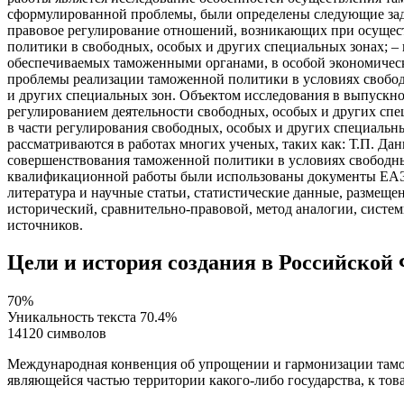
сформулированной проблемы, были определены следующие задач
правовое регулирование отношений, возникающих при осущест
политики в свободных, особых и других специальных зонах; –
обеспечиваемых таможенными органами, в особой экономическ
проблемы реализации таможенной политики в условиях свобод
и других специальных зон. Объектом исследования в выпускн
регулированием деятельности свободных, особых и других спе
в части регулирования свободных, особых и других специаль
рассматриваются в работах многих ученых, таких как: Т.П. Дан
совершенствования таможенной политики в условиях свободны
квалификационной работы были использованы документы ЕАЭС
литература и научные статьи, статистические данные, разме
исторический, сравнительно-правовой, метод аналогии, систем
источников.
Цели и история создания в Российской
70%
Уникальность текста
70.4%
14120 символов
Международная конвенция об упрощении и гармонизации тамож
являющейся частью территории какого-либо государства, к това