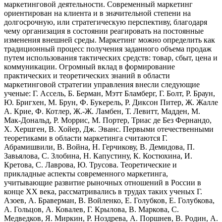
маркетинговой деятельности. Современный маркетинг
ориентирован на клиента и в значительной степени на
долгосрочную, или стратегическую перспективу, благодаря
чему организация в состоянии реагировать на постоянные
изменения внешней среды. Маркетинг можно определить как
традиционный процесс получения заданного объема продаж
путем использования тактических средств: товар, сбыт, цена и
коммуникации. Огромный вклад в формирование
практических и теоретических знаний в области
маркетинговой стратегии управления внесли следующие
ученые: Г. Ассель, Б. Берман, Мэтт Бламберг, Г. Болт, Р. Браун,
Ю. Бригхен, М. Брун, Ф. Букерель, Р. Диксон Питер, Ж. Жалле
А. Крие, Ф. Котлер, Ж.-Ж. Ламбен, Т. Левитт, Мадден, М.
Мак-Дональд, Р. Моррис, М. Портер, Триас де Без Фернандо,
Х. Хершген, В. Хойер, Дж. Эванс. Первыми отечественными
теоретиками в области маркетинга считаются Г.
Абрамишвили, В. Война, Н. Герчикову, В. Демидова, П.
Завьялова, С. Злобина, Н. Капустину, К. Костюхина, И.
Кретова, С. Лаврова, Ю. Трусова. Теоретические и
прикладные аспекты современного маркетинга,
учитывающие развитие рыночных отношений в России в
конце ХХ века, рассматривались в трудах таких ученых Г.
Азоев, А. Браверман, В. Войленко, Е. Голубков, Е. Голубкова,
А. Гольцов, А. Ковалев, Г. Крылова, В. Маркова, С.
Медведков, Я. Миркин, Р. Ноздрева, А. Поршнев, В. Родин, А.